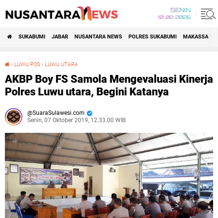
SENIN
10•08•2026
SUKABUMI
JABAR
NUSANTARA NEWS
POLRES SUKABUMI
MAKASSAR R
›
LUWU POS
›
LUWU UTARA
AKBP Boy FS Samola Mengevaluasi Kinerja Polres Luwu utara, Begini Katanya
AKBP Boy FS Samola Mengevaluasi Kinerja
Polres Luwu utara, Begini Katanya
SuaraSulawesi.com
Senin, 07 Oktober 2019, 12.33.00 WIB