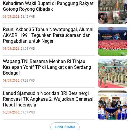
Kehadiran Wakil Bupati di Panggung Rakyat
Gotong Royong Cibadak
09/08/2026,
23:42 WIB
Reuni Akbar 35 Tahun Nawatunggal, Alumni
AKABRI 1991 Teguhkan Persaudaraan dan
Pengabdian untuk Negeri
09/08/2026,
21:03 WIB
Wapang TNI Bersama Menhan RI Tinjau
Kesiapan Yonif TP di Langkat dan Serdang
Bedagai
09/08/2026,
09:32 WIB
Lanud Sjamsudin Noor dan BRI Bersinergi
Renovasi TK Angkasa 2, Wujudkan Generasi
Hebat Indonesia
08/08/2026,
01:07 WIB
LIHAT SEMUA