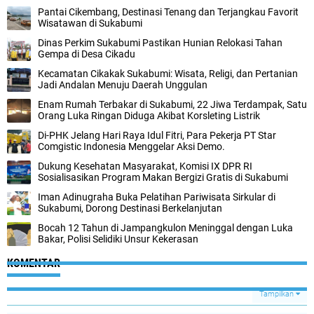
Pantai Cikembang, Destinasi Tenang dan Terjangkau Favorit
Wisatawan di Sukabumi
Dinas Perkim Sukabumi Pastikan Hunian Relokasi Tahan
Gempa di Desa Cikadu
Kecamatan Cikakak Sukabumi: Wisata, Religi, dan Pertanian
Jadi Andalan Menuju Daerah Unggulan
Enam Rumah Terbakar di Sukabumi, 22 Jiwa Terdampak, Satu
Orang Luka Ringan Diduga Akibat Korsleting Listrik
‎Di-PHK Jelang Hari Raya Idul Fitri, Para Pekerja PT Star
Comgistic Indonesia Menggelar Aksi Demo. ‎
Dukung Kesehatan Masyarakat, Komisi IX DPR RI
Sosialisasikan Program Makan Bergizi Gratis di Sukabumi
Iman Adinugraha Buka Pelatihan Pariwisata Sirkular di
Sukabumi, Dorong Destinasi Berkelanjutan
Bocah 12 Tahun di Jampangkulon Meninggal dengan Luka
Bakar, Polisi Selidiki Unsur Kekerasan
KOMENTAR
Tampilkan