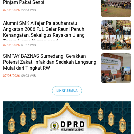
Pinjam Pakai Senpi
07/08/2026,
22:33 WIB
Alumni SMK Alfajar Palabuhanratu
Angkatan 2006 PJL Gelar Reuni Penuh
Kehangatan, Sekaligus Rayakan Ulang
Tahun Lisma Nurmalasari
07/08/2026,
01:57 WIB
SIMPAY BAZNAS Sumedang: Gerakkan
Potensi Zakat, Infak dan Sedekah Langsung
Mulai dari Tingkat RW
07/08/2026,
09:03 WIB
LIHAT SEMUA