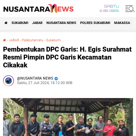
SABTU
8•08•2026
SUKABUMI
JABAR
NUSANTARA NEWS
POLRES SUKABUMI
MAKASSAR R
›
JABAR
›
Palabuhanratu
›
Sukabumi
Pembentukan DPC Garis: H. Egis Surahmat Resmi Pimpin DPC Garis Kecamatan Cikakak
Pembentukan DPC Garis: H. Egis Surahmat
Resmi Pimpin DPC Garis Kecamatan
Cikakak
NUSANTARA NEWS
Sabtu, 27 Juli 2024, 18.12.00 WIB