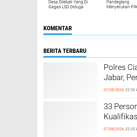
Desa Dilebak Yang Di
Pandeglang
Gagas LSD Diduga
Menyerukan Pil
Keras Fiktif .
Damai 2024.
KOMENTAR
BERITA TERBARU
Polres Ci
Jabar, Pe
Profesio
07/08/2026,
22:36 
33 Person
Kualifik
Pakai Sen
07/08/2026,
22:33 