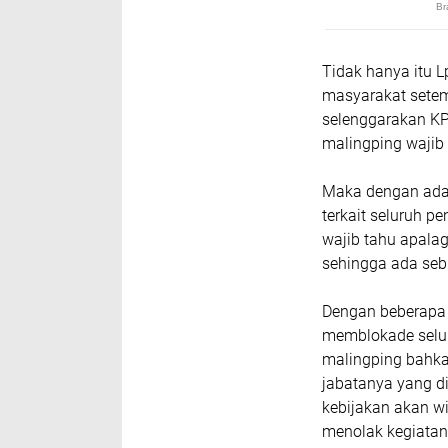
Tidak hanya itu L
masyarakat setemp
selenggarakan KP
malingping wajib 
Maka dengan adan
terkait seluruh 
wajib tahu apala
sehingga ada sebu
Dengan beberapa 
memblokade selur
malingping bahka
jabatanya yang d
kebijakan akan w
menolak kegiatan