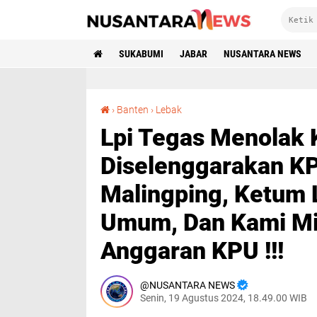
SUKABUMI
JABAR
NUSANTARA NEWS
Lpi Tegas Menolak Konser Musik Yang Diselenggarakan KPU Lebak Di Alun Alun Malingping, Ketum Lpi : Dapat Merusak Fasilitas Umum, Dan Kami Minta Transfaransi Seluruh Anggaran KPU !!!
›
Banten
›
Lebak
Lpi Tegas Menolak 
Diselenggarakan KP
Malingping, Ketum L
Umum, Dan Kami Min
Anggaran KPU !!!
NUSANTARA NEWS
Senin, 19 Agustus 2024, 18.49.00 WIB