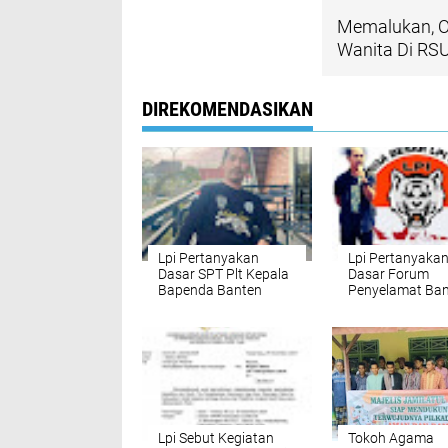
Memalukan, O
Wanita Di RS
DIREKOMENDASIKAN
Lpi Pertanyakan
Lpi Pertanyaka
Dasar SPT Plt Kepala
Dasar Forum
Bapenda Banten
Penyelamat Ba
Yang Diduga
Akan Laporkan 
Langkahi
, Ketum Lpi Tid
Kewenangan!
Yang Gaduh Sa
Warga Banten
Mendukung Pe
Langkah Kholid.
Lpi Sebut Kegiatan
Tokoh Agama