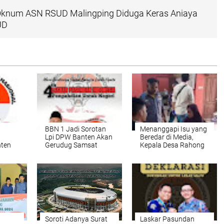
knum ASN RSUD Malingping Diduga Keras Aniaya
UD
n
BBN 1 Jadi Sorotan
Menanggapi Isu yang
Lpi DPW Banten Akan
Beredar di Media,
nten
Gerudug Samsat
Kepala Desa Rahong
Kholid
Cikande!!!
Telah Memanggil
ak Ada
Pihak Terkait ke Desa
ya
nuh
Soroti Adanya Surat
Laskar Pasundan