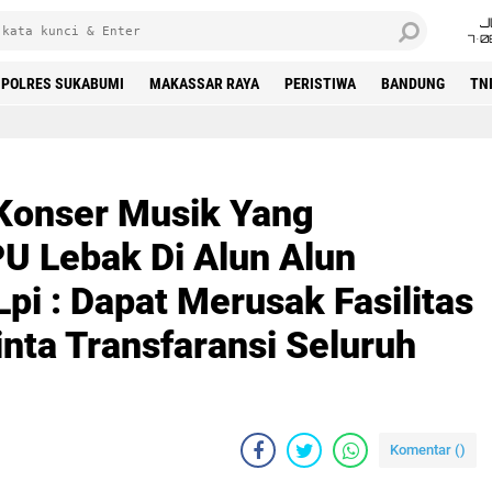
J
7•0
POLRES SUKABUMI
MAKASSAR RAYA
PERISTIWA
BANDUNG
TN
Konser Musik Yang
U Lebak Di Alun Alun
pi : Dapat Merusak Fasilitas
ta Transfaransi Seluruh
Komentar (
)