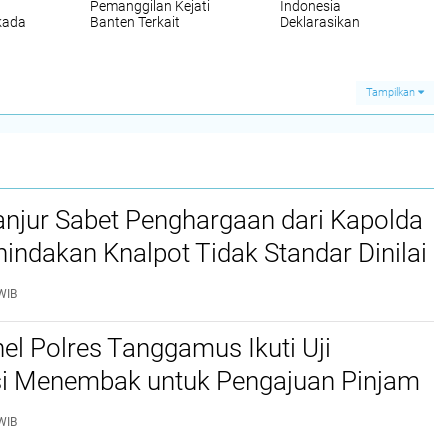
Pemanggilan Kejati
Indonesia
kada
Banten Terkait
Deklarasikan
Dugaan Korupsi Sport
Dukungan Calon
Center Dan Ranca
Bupati Hasbi-Amir
Gede, Lpi Desak
Dipilkada Lebak 2024.
Gubernur Dan TAPD
Tampilkan
Ikut Di Panggil.
anjur Sabet Penghargaan dari Kapolda
nindakan Knalpot Tidak Standar Dinilai
nal dan Humanis
WIB
el Polres Tanggamus Ikuti Uji
asi Menembak untuk Pengajuan Pinjam
pi
WIB