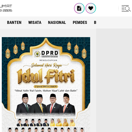
UM'AT
8•2026
I
BANTEN
WISATA
NASIONAL
PEMDES
BOGOR
KRIMINAL