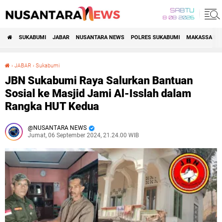
SABTU
8•08•2026
SUKABUMI
JABAR
NUSANTARA NEWS
POLRES SUKABUMI
MAKASSAR R
›
JABAR
›
Sukabumi
JBN Sukabumi Raya Salurkan Bantuan Sosial ke Masjid Jami Al-Isslah dalam Rangka HUT Kedua
JBN Sukabumi Raya Salurkan Bantuan
Sosial ke Masjid Jami Al-Isslah dalam
Rangka HUT Kedua
NUSANTARA NEWS
Jumat, 06 September 2024, 21.24.00 WIB