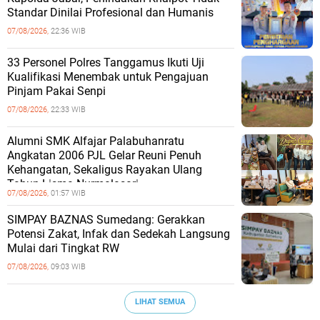
Standar Dinilai Profesional dan Humanis
07/08/2026,
22:36 WIB
33 Personel Polres Tanggamus Ikuti Uji
Kualifikasi Menembak untuk Pengajuan
Pinjam Pakai Senpi
07/08/2026,
22:33 WIB
Alumni SMK Alfajar Palabuhanratu
Angkatan 2006 PJL Gelar Reuni Penuh
Kehangatan, Sekaligus Rayakan Ulang
Tahun Lisma Nurmalasari
07/08/2026,
01:57 WIB
SIMPAY BAZNAS Sumedang: Gerakkan
Potensi Zakat, Infak dan Sedekah Langsung
Mulai dari Tingkat RW
07/08/2026,
09:03 WIB
LIHAT SEMUA