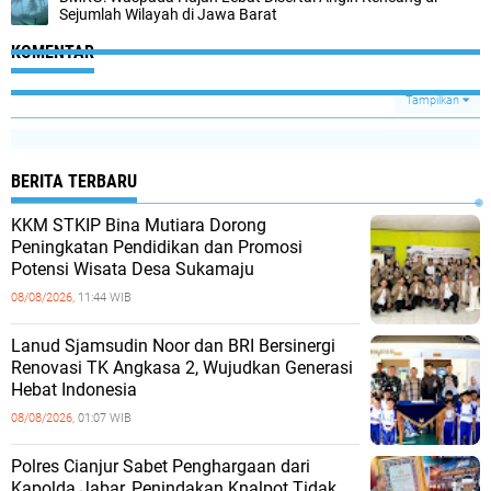
Sejumlah Wilayah di Jawa Barat
KOMENTAR
Tampilkan
BERITA TERBARU
KKM STKIP Bina Mutiara Dorong
Peningkatan Pendidikan dan Promosi
Potensi Wisata Desa Sukamaju
08/08/2026,
11:44 WIB
Lanud Sjamsudin Noor dan BRI Bersinergi
Renovasi TK Angkasa 2, Wujudkan Generasi
Hebat Indonesia
08/08/2026,
01:07 WIB
Polres Cianjur Sabet Penghargaan dari
Kapolda Jabar, Penindakan Knalpot Tidak