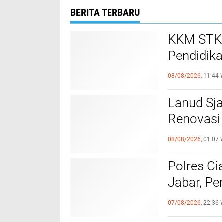
BERITA TERBARU
KKM STKI
Pendidik
Sukamaj
08/08/2026,
11:44 
Lanud Sja
Renovasi
Hebat In
08/08/2026,
01:07 
Polres Ci
Jabar, Pe
Profesio
07/08/2026,
22:36 