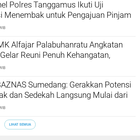
el Polres Tanggamus Ikuti Uji
asi Menembak untuk Pengajuan Pinjam
pi
WIB
MK Alfajar Palabuhanratu Angkatan
 Gelar Reuni Penuh Kehangatan,
s Rayakan Ulang Tahun Lisma
WIB
ari
AZNAS Sumedang: Gerakkan Potensi
fak dan Sedekah Langsung Mulai dari
RW
WIB
LIHAT SEMUA