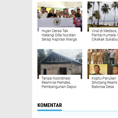
Hujan Deras Tak
Viral di Medsos,
Halangi Dilla Nurdian
Pantai Kumala 
Serap Aspirasi Warga
Cikakak Sukabu
Sirnarasa, Soroti
Banjir Pengunj
Biaya Persalinan dan
Infrastruktur
Tanpa Koordinasi
Koptu Parulian
Resmi ke Pemdes,
Sihotang Resmi
Pembangunan Dapur
Babinsa Desa
MBG di Desa
Cirendang, Serd
Cirendang Tuai
Hendra Gunaw
Sorotan
Jabat Batuud K
2201 Cisolok
KOMENTAR