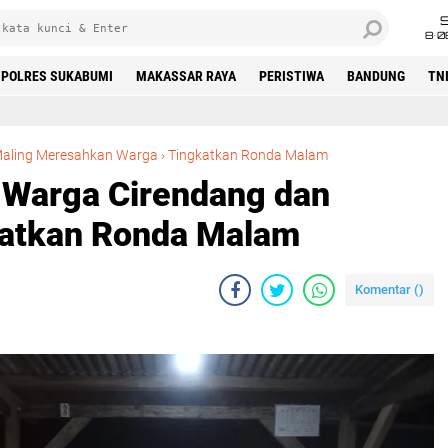
8•0
POLRES SUKABUMI
MAKASSAR RAYA
PERISTIWA
BANDUNG
TN
Maling Berkeliaran, Warga Cirendang dan Gandasoli Resah, Giatkan Ronda Malam
aling Meresahkan Warga
›
Tingkatkan Ronda Malam
, Warga Cirendang dan
iatkan Ronda Malam
Komentar (
)