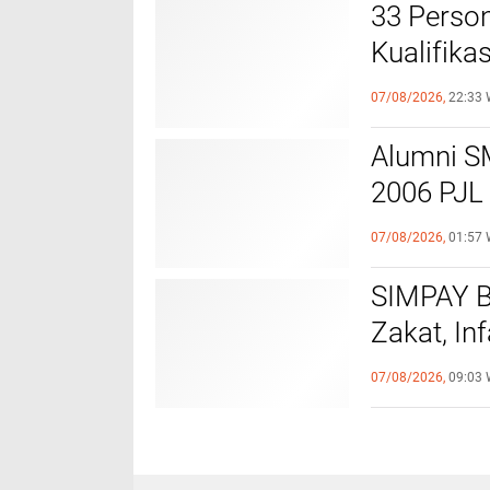
33 Person
Kualifik
Pakai Sen
07/08/2026,
22:33 
Alumni S
2006 PJL
Sekaligu
07/08/2026,
01:57 
Nurmalas
SIMPAY B
Zakat, In
Tingkat 
07/08/2026,
09:03 