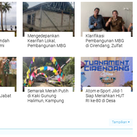
Mengedepankan
Klarifikasi
Indah
Kearifan Lokal,
Pembangunan MBG
mi
Pembangunan MBG
di Cirendang, Zulfat
ung
Cirendang Beri
Tegaskan Hanya
Dampak Positif bagi
Kesalahpahaman
Warga
Komunikasi
Semarak Merah Putih
Atom e-Sport Jilid-1
 Jabat
di Kaki Gunung
Siap Meriahkan HUT
Halimun, Kampung
RI ke-80 di Desa
a
Paniisan Jadi Ikon
Cirendang
an
Perayaan HUT RI ke-
oramil
80
Tampilkan