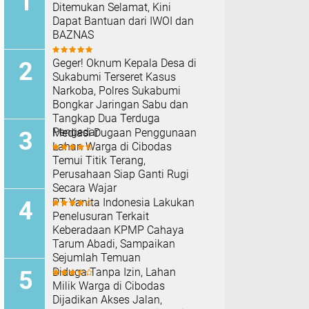
Ditemukan Selamat, Kini
Dapat Bantuan dari IWOI dan
BAZNAS
Geger! Oknum Kepala Desa di
Sukabumi Terseret Kasus
Narkoba, Polres Sukabumi
Bongkar Jaringan Sabu dan
Tangkap Dua Terduga
Pengedar
Mediasi Dugaan Penggunaan
Lahan Warga di Cibodas
Temui Titik Terang,
Perusahaan Siap Ganti Rugi
Secara Wajar
PT Yanita Indonesia Lakukan
Penelusuran Terkait
Keberadaan KPMP Cahaya
Tarum Abadi, Sampaikan
Sejumlah Temuan
Diduga Tanpa Izin, Lahan
Milik Warga di Cibodas
Dijadikan Akses Jalan,