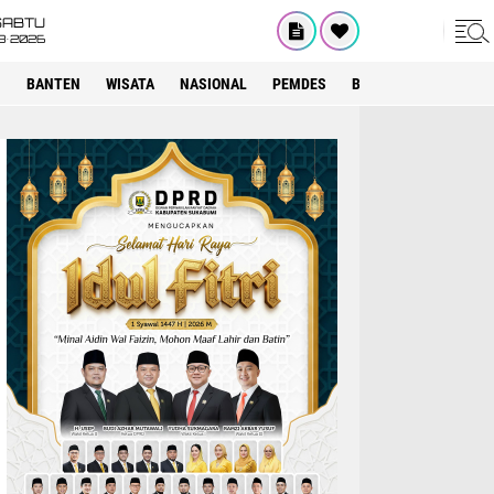
SABTU
8•2026
I
BANTEN
WISATA
NASIONAL
PEMDES
BOGOR
KRIMINAL