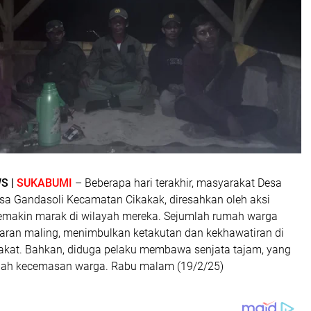
S |
SUKABUMI
– Beberapa hari terakhir, masyarakat Desa
sa Gandasoli Kecamatan Cikakak, diresahkan oleh aksi
emakin marak di wilayah mereka. Sejumlah rumah warga
saran maling, menimbulkan ketakutan dan kekhawatiran di
kat. Bahkan, diduga pelaku membawa senjata tajam, yang
h kecemasan warga. Rabu malam (19/2/25)