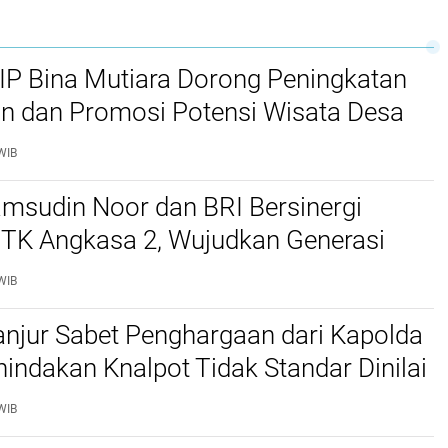
P Bina Mutiara Dorong Peningkatan
an dan Promosi Potensi Wisata Desa
u
WIB
msudin Noor dan BRI Bersinergi
 TK Angkasa 2, Wujudkan Generasi
donesia
WIB
anjur Sabet Penghargaan dari Kapolda
nindakan Knalpot Tidak Standar Dinilai
nal dan Humanis
WIB