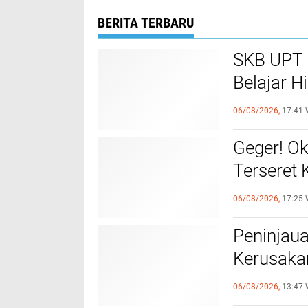
BERITA TERBARU
SKB UPT 
Belajar H
Sepenuhn
06/08/2026,
17:41 
Geger! O
Terseret
Bongkar 
06/08/2026,
17:25 
Terduga 
Peninjau
Kerusakan
Kecil dar
06/08/2026,
13:47 