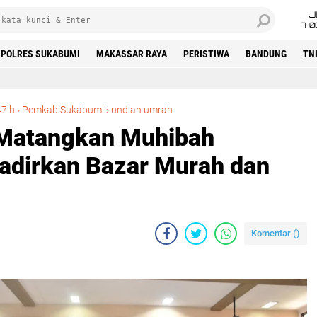
J
7•0
POLRES SUKABUMI
MAKASSAR RAYA
PERISTIWA
BANDUNG
TN
Pemkab Sukabumi Matangkan Muhibah Ramadan 1447 H, Hadirkan Bazar Murah dan Undian Umrah
7 h
›
Pemkab Sukabumi
›
undian umrah
Matangkan Muhibah
adirkan Bazar Murah dan
Komentar (
)