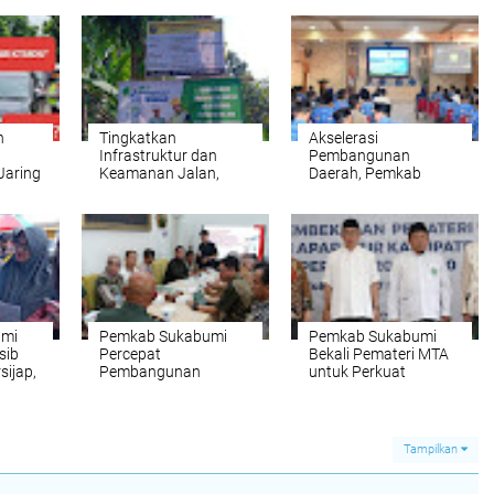
n
Tingkatkan
Akselerasi
Infrastruktur dan
Pembangunan
Jaring
Keamanan Jalan,
Daerah, Pemkab
an
Pemkab Sukabumi
Sukabumi
mkab
Mulai Proyek TPT
Maksimalkan Potensi
nggak
Ruas Mangkalaya-
PAD Hingga Tingkat
Cibentang
Kecamatan Dalam
Rapat Dinas
umi
Pemkab Sukabumi
Pemkab Sukabumi
sib
Percepat
Bekali Pemateri MTA
ijap,
Pembangunan
untuk Perkuat
a
Koperasi Merah Putih,
Pembinaan ASN
Puluhan Unit
Rampung
di
Tampilkan