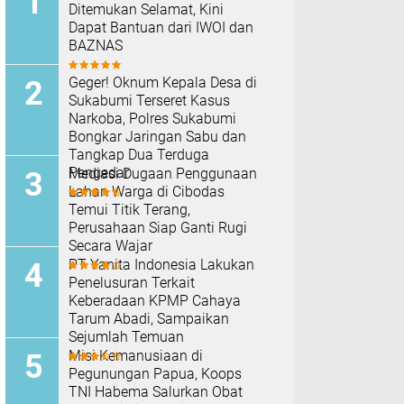
Ditemukan Selamat, Kini
Dapat Bantuan dari IWOI dan
BAZNAS
Geger! Oknum Kepala Desa di
Sukabumi Terseret Kasus
Narkoba, Polres Sukabumi
Bongkar Jaringan Sabu dan
Tangkap Dua Terduga
Pengedar
Mediasi Dugaan Penggunaan
Lahan Warga di Cibodas
Temui Titik Terang,
Perusahaan Siap Ganti Rugi
Secara Wajar
PT Yanita Indonesia Lakukan
Penelusuran Terkait
Keberadaan KPMP Cahaya
Tarum Abadi, Sampaikan
Sejumlah Temuan
Misi Kemanusiaan di
Pegunungan Papua, Koops
TNI Habema Salurkan Obat