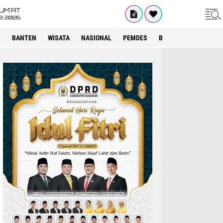
UM'AT
8•2026
I
BANTEN
WISATA
NASIONAL
PEMDES
BOGOR
KRIMINAL