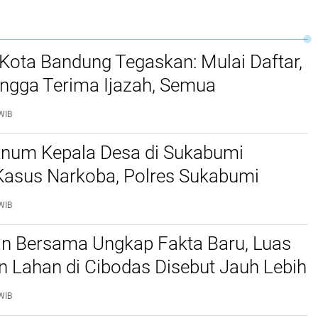
Kota Bandung Tegaskan: Mulai Daftar,
ingga Terima Ijazah, Semua
ya Gratis
WIB
knum Kepala Desa di Sukabumi
 Kasus Narkoba, Polres Sukabumi
Jaringan Sabu dan Tangkap Dua
WIB
Pengedar
an Bersama Ungkap Fakta Baru, Luas
 Lahan di Cibodas Disebut Jauh Lebih
i Klaim Sepihak
WIB