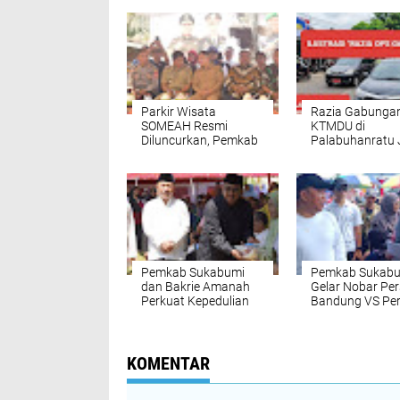
Parkir Wisata
Razia Gabunga
SOMEAH Resmi
KTMDU di
Diluncurkan, Pemkab
Palabuhanratu 
Sukabumi Benahi
Empat Kendara
Tata Kelola Parkir di
Plat Merah Pe
Kawasan Wisata
Sukabumi Penu
Pantai Selatan
Pajak
Pemkab Sukabumi
Pemkab Sukab
dan Bakrie Amanah
Gelar Nobar Per
Perkuat Kepedulian
Bandung VS Pers
Sosial Lewat Kurban
Disdukcapil Buk
Pelayanan
Administrasi
Kependudukan 
KOMENTAR
Lokasi