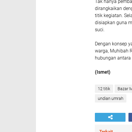
Tak hanya pemba
dirangkaikan den
titik kegiatan. S
disiapkan guna 
suci.
Dengan konsep ya
warga, Muhibah 
hubungan antara
(Ismet)
12 titik
Bazar 
undian umrah
Terkait