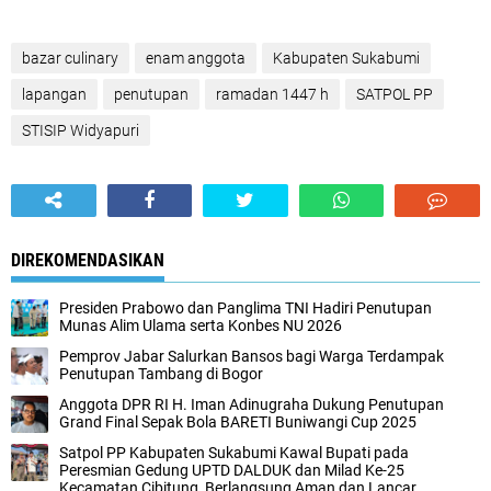
bazar culinary
enam anggota
Kabupaten Sukabumi
lapangan
penutupan
ramadan 1447 h
SATPOL PP
STISIP Widyapuri
DIREKOMENDASIKAN
Presiden Prabowo dan Panglima TNI Hadiri Penutupan
Munas Alim Ulama serta Konbes NU 2026
Pemprov Jabar Salurkan Bansos bagi Warga Terdampak
Penutupan Tambang di Bogor
Anggota DPR RI H. Iman Adinugraha Dukung Penutupan
Grand Final Sepak Bola BARETI Buniwangi Cup 2025
Satpol PP Kabupaten Sukabumi Kawal Bupati pada
Peresmian Gedung UPTD DALDUK dan Milad Ke-25
Kecamatan Cibitung, Berlangsung Aman dan Lancar