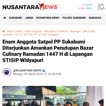
KAMIS
6•08•2026
SUKABUMI
JABAR
NUSANTARA NEWS
POLRES SUKABUMI
MAKASSAR R
›
bazar culinary
›
enam anggota
›
Kabupaten Sukabumi
›
lapangan
›
penutupan
›
ramadan 1447 h
›
SATPOL PP
›
STISIP Widyapuri
Enam Anggota Satpol PP Sukabumi Diterjunkan Amankan Penutupan Bazar Culinary Ramadan 1447 H di Lapangan STISIP Widyapuri
Enam Anggota Satpol PP Sukabumi
Diterjunkan Amankan Penutupan Bazar
Culinary Ramadan 1447 H di Lapangan
STISIP Widyapuri
NUSANTARA NEWS
Minggu, 08 Maret 2026, 21.24.00 WIB