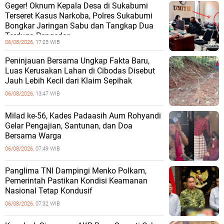
Geger! Oknum Kepala Desa di Sukabumi
Terseret Kasus Narkoba, Polres Sukabumi
Bongkar Jaringan Sabu dan Tangkap Dua
Terduga Pengedar
06/08/2026,
17:25 WIB
Peninjauan Bersama Ungkap Fakta Baru,
Luas Kerusakan Lahan di Cibodas Disebut
Jauh Lebih Kecil dari Klaim Sepihak
06/08/2026,
13:47 WIB
Milad ke-56, Kades Padaasih Aum Rohyandi
Gelar Pengajian, Santunan, dan Doa
Bersama Warga
06/08/2026,
07:49 WIB
Panglima TNI Dampingi Menko Polkam,
Pemerintah Pastikan Kondisi Keamanan
Nasional Tetap Kondusif
06/08/2026,
07:32 WIB