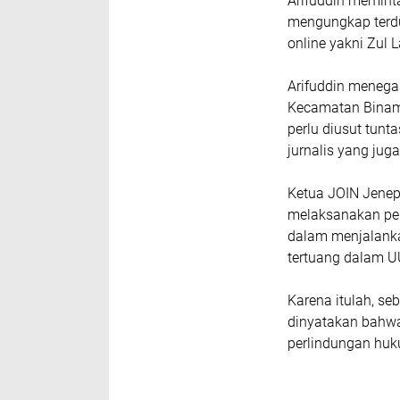
Arifuddin meminta
mengungkap terdu
online yakni Zul 
Arifuddin menega
Kecamatan Binam
perlu diusut tun
jurnalis yang jug
Ketua JOIN Jenep
melaksanakan pe
dalam menjalanka
tertuang dalam U
Karena itulah, s
dinyatakan bahw
perlindungan huku