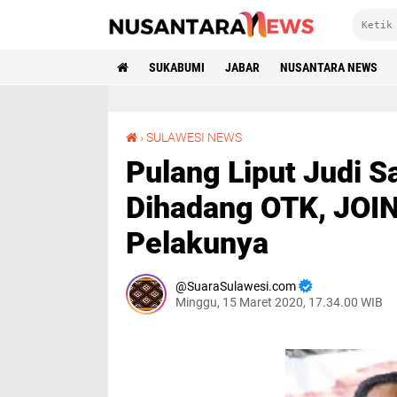
SUKABUMI
JABAR
NUSANTARA NEWS
Pulang Liput Judi Sabung Ayam 2 Jurnalis Dihadang OTK, JOIN Minta Polisi Tangkap Pelakunya
›
SULAWESI NEWS
Pulang Liput Judi S
Dihadang OTK, JOIN
Pelakunya
SuaraSulawesi.com
Minggu, 15 Maret 2020, 17.34.00 WIB