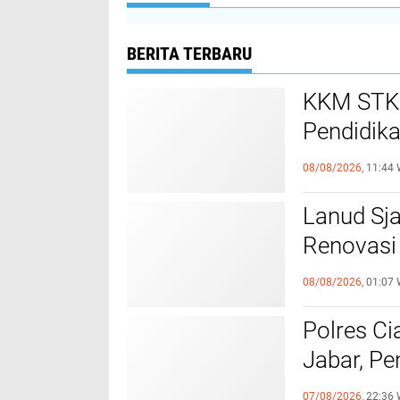
BERITA TERBARU
KKM STKI
Pendidik
Sukamaj
08/08/2026,
11:44 
Lanud Sja
Renovasi
Hebat In
08/08/2026,
01:07 
Polres Ci
Jabar, Pe
Profesio
07/08/2026,
22:36 