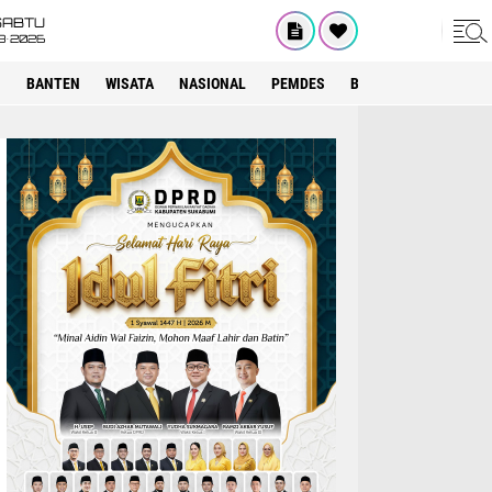
SABTU
8•2026
I
BANTEN
WISATA
NASIONAL
PEMDES
BOGOR
KRIMINAL