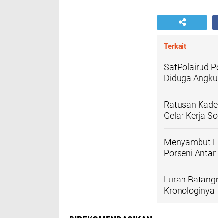
Terkait
SatPolairud P
Diduga Angku
Ratusan Kader
Gelar Kerja So
Menyambut HU
Porseni Antar
Lurah Batangm
Kronologinya