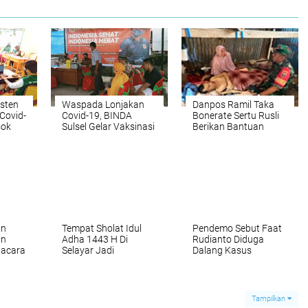
isten
Waspada Lonjakan
Danpos Ramil Taka
 Covid-
Covid-19, BINDA
Bonerate Sertu Rusli
sok
Sulsel Gelar Vaksinasi
Berikan Bantuan
imur
Booster di Sidrap
Sembako Ke Angku
Pati
an
Tempat Sholat Idul
Pendemo Sebut Faat
an
Adha 1443 H Di
Rudianto Diduga
pacara
Selayar Jadi
Dalang Kasus
ra Ke-
Perdebatan, Ada Apa?
Penganiaan Nelayan
Rajuni
g
Tampilkan