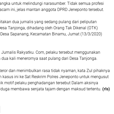
rangka untuk melindungi narasumber. Tidak semua profesi
acam ini, jelas mantan anggota DPRD Jeneponto tersebut.
takan dua jurnalis yang sedang pulang dari peliputan
esa Tanjonga, dihadang oleh Orang Tak Dikenal (OTK)
i Desa Sapanang, Kecamatan Binamu, Jumat (13/3/2020)
o, Jurnalis Rakyatku. Com, pelaku tersebut menggunakan
 dua kali menerornya saat pulang dari Desa Tanjonga.
teror dan menimbulkan rasa tidak nyaman, kata Zul pihaknya
 kasus ini ke Sat Reskrim Polres Jeneponto untuk mengusut
alik motif pelaku penghadangan tersebut Dalam aksinya
 diduga membawa senjata tajam dengan maksud tertentu.
(rls)