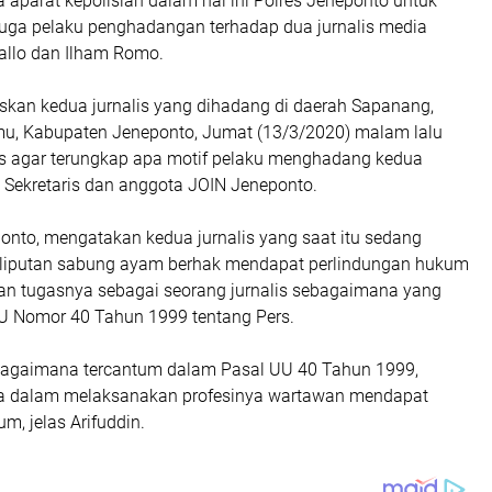
 aparat kepolisian dalam hal ini Polres Jeneponto untuk
ga pelaku penghadangan terhadap dua jurnalis media
Lallo dan Ilham Romo.
skan kedua jurnalis yang dihadang di daerah Sapanang,
u, Kabupaten Jeneponto, Jumat (13/3/2020) malam lalu
tas agar terungkap apa motif pelaku menghadang kedua
a Sekretaris dan anggota JOIN Jeneponto.
onto, mengatakan kedua jurnalis yang saat itu sedang
liputan sabung ayam berhak mendapat perlindungan hukum
n tugasnya sebagai seorang jurnalis sebagaimana yang
U Nomor 40 Tahun 1999 tentang Pers.
ebagaimana tercantum dalam Pasal UU 40 Tahun 1999,
a dalam melaksanakan profesinya wartawan mendapat
m, jelas Arifuddin.