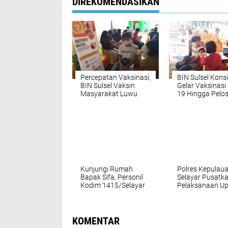
DIREKOMENDASIKAN
Percepatan Vaksinasi,
BIN Sulsel Kons
BIN Sulsel Vaksin
Gelar Vaksinasi
Masyarakat Luwu
19 Hingga Pelo
Timur
Desa di Luwu T
Kunjungi Rumah
Polres Kepulau
Bapak Sifa, Personil
Selayar Pusatk
Kodim 1415/Selayar
Pelaksanaan U
Bantu Korban
HUT Bhayangka
Bersihkan Luka Bakar
76 di Lapangan
Pemuda Benten
KOMENTAR