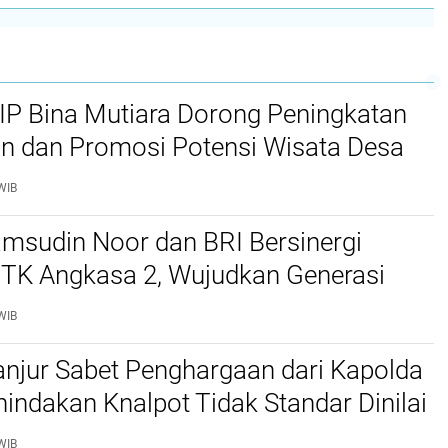
P Bina Mutiara Dorong Peningkatan
an dan Promosi Potensi Wisata Desa
u
WIB
msudin Noor dan BRI Bersinergi
 TK Angkasa 2, Wujudkan Generasi
donesia
WIB
anjur Sabet Penghargaan dari Kapolda
nindakan Knalpot Tidak Standar Dinilai
nal dan Humanis
WIB