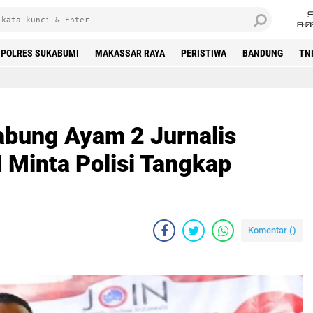
8•0
POLRES SUKABUMI
MAKASSAR RAYA
PERISTIWA
BANDUNG
TN
abung Ayam 2 Jurnalis
 Minta Polisi Tangkap
Komentar (
)