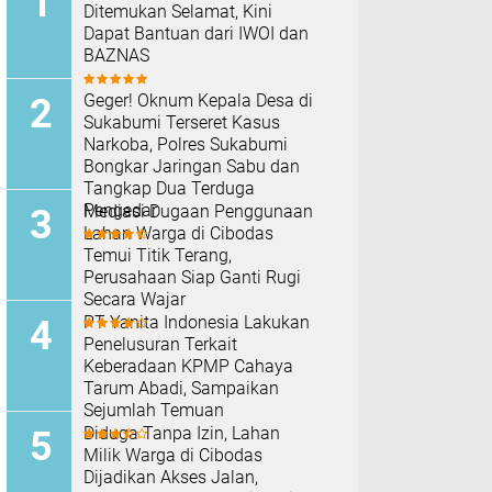
Ditemukan Selamat, Kini
Dapat Bantuan dari IWOI dan
BAZNAS
Geger! Oknum Kepala Desa di
Sukabumi Terseret Kasus
Narkoba, Polres Sukabumi
Bongkar Jaringan Sabu dan
Tangkap Dua Terduga
Pengedar
Mediasi Dugaan Penggunaan
Lahan Warga di Cibodas
Temui Titik Terang,
Perusahaan Siap Ganti Rugi
Secara Wajar
PT Yanita Indonesia Lakukan
Penelusuran Terkait
Keberadaan KPMP Cahaya
Tarum Abadi, Sampaikan
Sejumlah Temuan
Diduga Tanpa Izin, Lahan
Milik Warga di Cibodas
Dijadikan Akses Jalan,