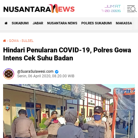
JUM'AT
7•08•2026
SUKABUMI
JABAR
NUSANTARA NEWS
POLRES SUKABUMI
MAKASSAR R
›
GOWA
›
SULSEL
Hindari Penularan COVID-19, Polres Gowa Intens Cek Suhu Badan
Hindari Penularan COVID-19, Polres Gowa
Intens Cek Suhu Badan
SuaraSulawesi.com
Senin, 06 April 2020, 08.20.00 WIB