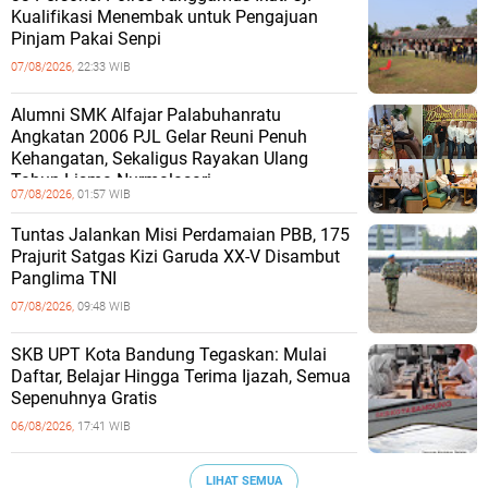
Kualifikasi Menembak untuk Pengajuan
Pinjam Pakai Senpi
07/08/2026,
22:33 WIB
Alumni SMK Alfajar Palabuhanratu
Angkatan 2006 PJL Gelar Reuni Penuh
Kehangatan, Sekaligus Rayakan Ulang
Tahun Lisma Nurmalasari
07/08/2026,
01:57 WIB
Tuntas Jalankan Misi Perdamaian PBB, 175
Prajurit Satgas Kizi Garuda XX-V Disambut
Panglima TNI
07/08/2026,
09:48 WIB
SKB UPT Kota Bandung Tegaskan: Mulai
Daftar, Belajar Hingga Terima Ijazah, Semua
Sepenuhnya Gratis
06/08/2026,
17:41 WIB
LIHAT SEMUA