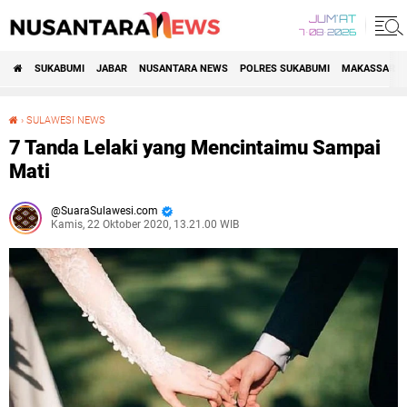
JUM'AT
7•08•2026
SUKABUMI
JABAR
NUSANTARA NEWS
POLRES SUKABUMI
MAKASSAR R
›
SULAWESI NEWS
7 Tanda Lelaki yang Mencintaimu Sampai Mati
7 Tanda Lelaki yang Mencintaimu Sampai
Mati
SuaraSulawesi.com
Kamis, 22 Oktober 2020, 13.21.00 WIB