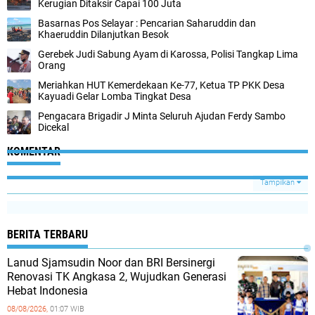
Kerugian Ditaksir Capai 100 Juta
Basarnas Pos Selayar : Pencarian Saharuddin dan
Khaeruddin Dilanjutkan Besok
Gerebek Judi Sabung Ayam di Karossa, Polisi Tangkap Lima
Orang
Meriahkan HUT Kemerdekaan Ke-77, Ketua TP PKK Desa
Kayuadi Gelar Lomba Tingkat Desa
Pengacara Brigadir J Minta Seluruh Ajudan Ferdy Sambo
Dicekal
KOMENTAR
Tampilkan
BERITA TERBARU
Lanud Sjamsudin Noor dan BRI Bersinergi
Renovasi TK Angkasa 2, Wujudkan Generasi
Hebat Indonesia
08/08/2026,
01:07 WIB