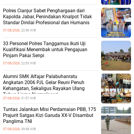
Polres Cianjur Sabet Penghargaan dari
Kapolda Jabar, Penindakan Knalpot Tidak
Standar Dinilai Profesional dan Humanis
07/08/2026,
22:36 WIB
33 Personel Polres Tanggamus Ikuti Uji
Kualifikasi Menembak untuk Pengajuan
Pinjam Pakai Senpi
07/08/2026,
22:33 WIB
Alumni SMK Alfajar Palabuhanratu
Angkatan 2006 PJL Gelar Reuni Penuh
Kehangatan, Sekaligus Rayakan Ulang
Tahun Lisma Nurmalasari
07/08/2026,
01:57 WIB
Tuntas Jalankan Misi Perdamaian PBB, 175
Prajurit Satgas Kizi Garuda XX-V Disambut
Panglima TNI
07/08/2026,
09:48 WIB