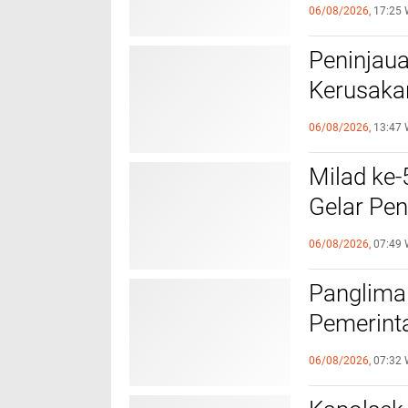
Bongkar 
06/08/2026,
17:25 
Terduga 
Peninjau
Kerusakan
Kecil dar
06/08/2026,
13:47 
Milad ke
Gelar Pen
Warga
06/08/2026,
07:49 
Panglima
Pemerint
Nasional 
06/08/2026,
07:32 