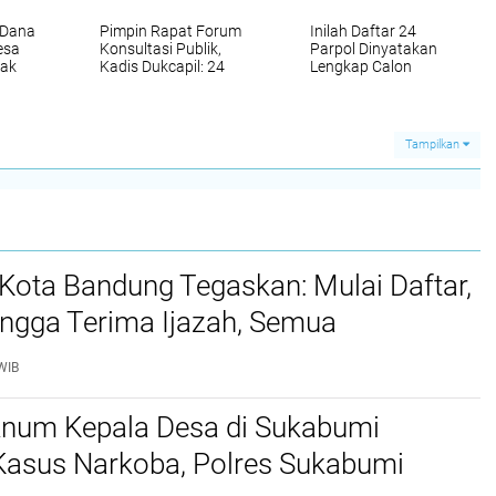
 Dana
Pimpin Rapat Forum
Inilah Daftar 24
esa
Konsultasi Publik,
Parpol Dinyatakan
ak
Kadis Dukcapil: 24
Lengkap Calon
?
Jenis Pelayanan
Peserta Pemilu 2024
Disdukcapil
Kepulauan Selayar
Tampilkan
Kota Bandung Tegaskan: Mulai Daftar,
ingga Terima Ijazah, Semua
ya Gratis
WIB
knum Kepala Desa di Sukabumi
 Kasus Narkoba, Polres Sukabumi