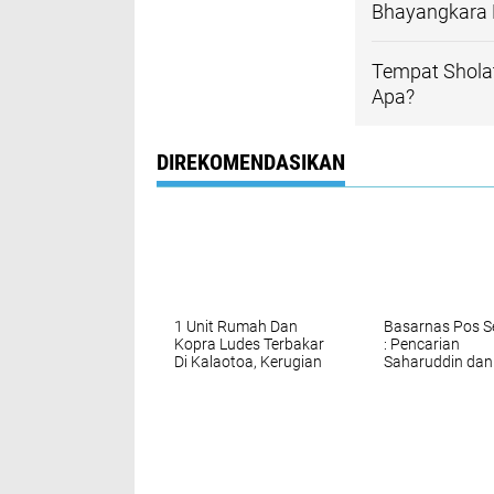
Bhayangkara 
Tempat Sholat
Apa?
DIREKOMENDASIKAN
1 Unit Rumah Dan
Basarnas Pos S
Kopra Ludes Terbakar
: Pencarian
Di Kalaotoa, Kerugian
Saharuddin dan
Ditaksir Capai 100
Khaeruddin
Juta
Dilanjutkan Bes