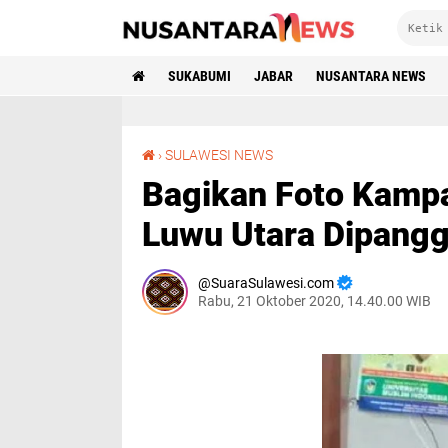
SUKABUMI
JABAR
NUSANTARA NEWS
Bagikan Foto Kampanye Paslon, Korkab PKH Luwu Utara Dipanggil Panwaslu
›
SULAWESI NEWS
Bagikan Foto Kamp
Luwu Utara Dipangg
SuaraSulawesi.com
Rabu, 21 Oktober 2020, 14.40.00 WIB