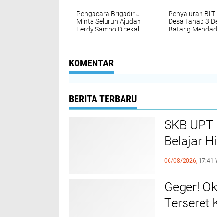
Pengacara Brigadir J
Penyaluran BLT
Minta Seluruh Ajudan
Desa Tahap 3 D
Ferdy Sambo Dicekal
Batang Mendad
Ramai, Ada Apa
KOMENTAR
BERITA TERBARU
SKB UPT 
Belajar H
Sepenuhn
06/08/2026,
17:41 
Geger! O
Terseret