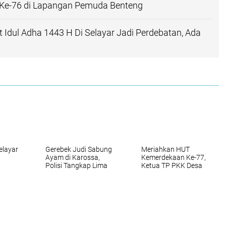
Ke-76 di Lapangan Pemuda Benteng
 Idul Adha 1443 H Di Selayar Jadi Perdebatan, Ada
elayar
Gerebek Judi Sabung
Meriahkan HUT
Ayam di Karossa,
Kemerdekaan Ke-77,
Polisi Tangkap Lima
Ketua TP PKK Desa
Orang
Kayuadi Gelar Lomba
ok
Tingkat Desa