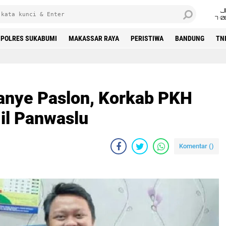
J
7•0
POLRES SUKABUMI
MAKASSAR RAYA
PERISTIWA
BANDUNG
TN
anye Paslon, Korkab PKH
il Panwaslu
Komentar (
)