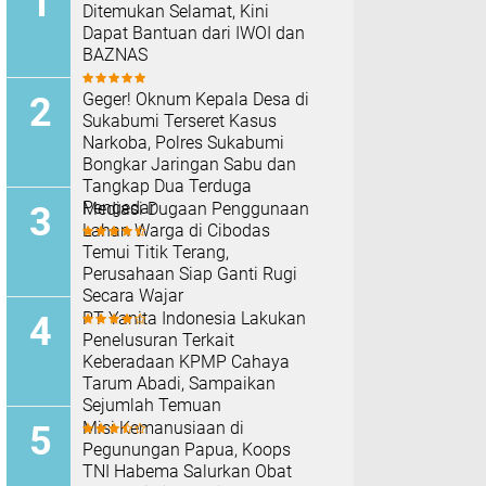
Ditemukan Selamat, Kini
Dapat Bantuan dari IWOI dan
BAZNAS
Geger! Oknum Kepala Desa di
Sukabumi Terseret Kasus
Narkoba, Polres Sukabumi
Bongkar Jaringan Sabu dan
Tangkap Dua Terduga
Pengedar
Mediasi Dugaan Penggunaan
Lahan Warga di Cibodas
Temui Titik Terang,
Perusahaan Siap Ganti Rugi
Secara Wajar
PT Yanita Indonesia Lakukan
Penelusuran Terkait
Keberadaan KPMP Cahaya
Tarum Abadi, Sampaikan
Sejumlah Temuan
Misi Kemanusiaan di
Pegunungan Papua, Koops
TNI Habema Salurkan Obat