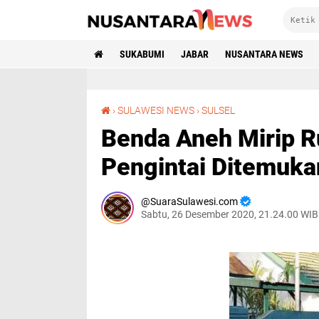
SUKABUMI
JABAR
NUSANTARA NEWS
Benda Aneh Mirip Rudal Dilengkapi Camera Pengintai Ditemukan Nelayan di Selayar
›
SULAWESI NEWS
›
SULSEL
Benda Aneh Mirip R
Pengintai Ditemuka
SuaraSulawesi.com
Sabtu, 26 Desember 2020, 21.24.00 WIB