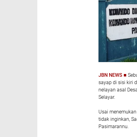
JBN NEWS ■
Seb
sayap di sisi kir
nelayan asal Des
Selayar.
Usai menemukan be
tidak inginkan, S
Pasimarannu.