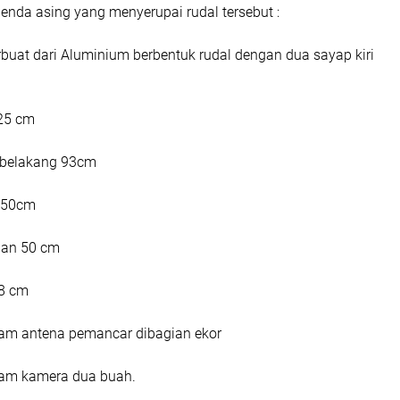
 benda asing yang menyerupai rudal tersebut :
buat dari Aluminium berbentuk rudal dengan dua sayap kiri
25 cm
 belakang 93cm
i 50cm
nan 50 cm
18 cm
am antena pemancar dibagian ekor
cam kamera dua buah.