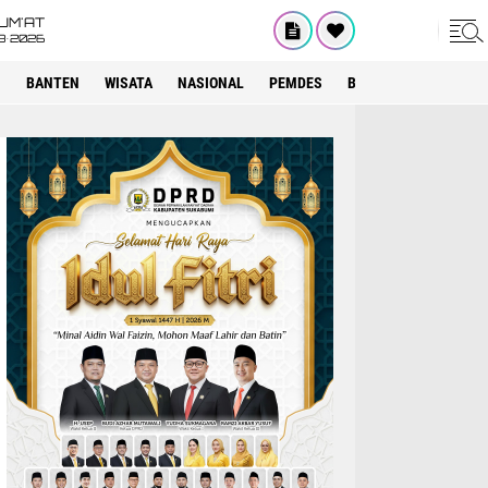
UM'AT
8•2026
I
BANTEN
WISATA
NASIONAL
PEMDES
BOGOR
KRIMINAL