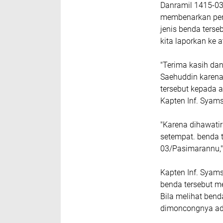
Danramil 1415-03,
membenarkan pen
jenis benda terse
kita laporkan ke a
"Terima kasih da
Saehuddin karena
tersebut kepada 
Kapten Inf. Syam
"Karena dihawatir
setempat. benda t
03/Pasimarannu,
Kapten Inf. Syams
benda tersebut me
Bila melihat bend
dimoncongnya ad