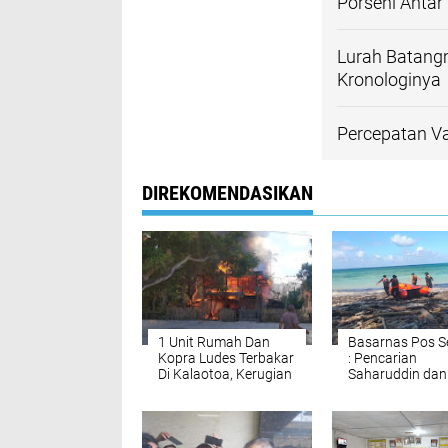
Porseni Antar
Lurah Batangm
Kronologinya
Percepatan Va
DIREKOMENDASIKAN
1 Unit Rumah Dan
Basarnas Pos S
Kopra Ludes Terbakar
: Pencarian
Di Kalaotoa, Kerugian
Saharuddin dan
Ditaksir Capai 100
Khaeruddin
Juta
Dilanjutkan Bes