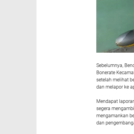
Sebelumnya, Benda
Bonerate Kecamat
setelah melihat b
dan melapor ke a
Mendapat laporan
segera mengambil
mengamankan bend
dan pengembanga