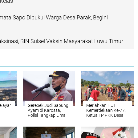
 Kelas
ata Sapo Dipukul Warga Desa Parak, Begini
ksinasi, BIN Sulsel Vaksin Masyarakat Luwu Timur
elayar
Gerebek Judi Sabung
Meriahkan HUT
Ayam di Karossa,
Kemerdekaan Ke-77,
Polisi Tangkap Lima
Ketua TP PKK Desa
Orang
Kayuadi Gelar Lomba
ok
Tingkat Desa