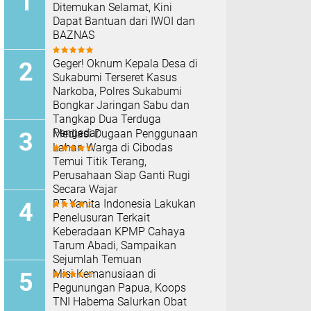
Ditemukan Selamat, Kini
Dapat Bantuan dari IWOI dan
BAZNAS
Geger! Oknum Kepala Desa di
Sukabumi Terseret Kasus
Narkoba, Polres Sukabumi
Bongkar Jaringan Sabu dan
Tangkap Dua Terduga
Pengedar
Mediasi Dugaan Penggunaan
Lahan Warga di Cibodas
Temui Titik Terang,
Perusahaan Siap Ganti Rugi
Secara Wajar
PT Yanita Indonesia Lakukan
Penelusuran Terkait
Keberadaan KPMP Cahaya
Tarum Abadi, Sampaikan
Sejumlah Temuan
Misi Kemanusiaan di
Pegunungan Papua, Koops
TNI Habema Salurkan Obat