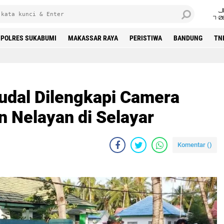
J
7•0
POLRES SUKABUMI
MAKASSAR RAYA
PERISTIWA
BANDUNG
TN
udal Dilengkapi Camera
n Nelayan di Selayar
Komentar (
)