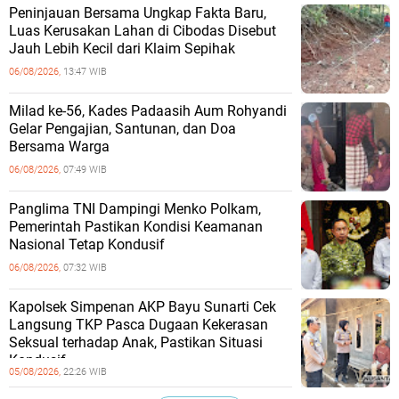
Peninjauan Bersama Ungkap Fakta Baru,
Luas Kerusakan Lahan di Cibodas Disebut
Jauh Lebih Kecil dari Klaim Sepihak
06/08/2026,
13:47 WIB
Milad ke-56, Kades Padaasih Aum Rohyandi
Gelar Pengajian, Santunan, dan Doa
Bersama Warga
06/08/2026,
07:49 WIB
Panglima TNI Dampingi Menko Polkam,
Pemerintah Pastikan Kondisi Keamanan
Nasional Tetap Kondusif
06/08/2026,
07:32 WIB
Kapolsek Simpenan AKP Bayu Sunarti Cek
Langsung TKP Pasca Dugaan Kekerasan
Seksual terhadap Anak, Pastikan Situasi
Kondusif
05/08/2026,
22:26 WIB