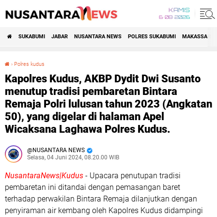
KAMIS
6•08•2026
SUKABUMI
JABAR
NUSANTARA NEWS
POLRES SUKABUMI
MAKASSAR R
›
Polres kudus
Kapolres Kudus, AKBP Dydit Dwi Susanto menutup tradisi pembaretan Bintara Remaja Polri lulusan tahun 2023 (Angkatan 50), yang digelar di halaman Apel Wicaksana Laghawa Polres Kudus.
Kapolres Kudus, AKBP Dydit Dwi Susanto
menutup tradisi pembaretan Bintara
Remaja Polri lulusan tahun 2023 (Angkatan
50), yang digelar di halaman Apel
Wicaksana Laghawa Polres Kudus.
NUSANTARA NEWS
Selasa, 04 Juni 2024, 08.20.00 WIB
NusantaraNews|Kudus
- Upacara penutupan tradisi
pembaretan ini ditandai dengan pemasangan baret
terhadap perwakilan Bintara Remaja dilanjutkan dengan
penyiraman air kembang oleh Kapolres Kudus didampingi