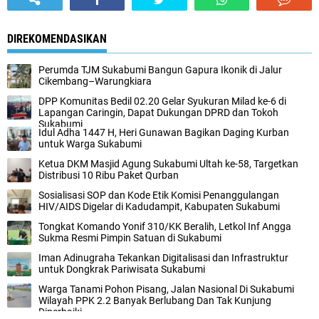
DIREKOMENDASIKAN
Perumda TJM Sukabumi Bangun Gapura Ikonik di Jalur
Cikembang–Warungkiara
DPP Komunitas Bedil 02.20 Gelar Syukuran Milad ke-6 di
Lapangan Caringin, Dapat Dukungan DPRD dan Tokoh
Sukabumi
Idul Adha 1447 H, Heri Gunawan Bagikan Daging Kurban
untuk Warga Sukabumi
Ketua DKM Masjid Agung Sukabumi Ultah ke-58, Targetkan
Distribusi 10 Ribu Paket Qurban
Sosialisasi SOP dan Kode Etik Komisi Penanggulangan
HIV/AIDS Digelar di Kadudampit, Kabupaten Sukabumi
Tongkat Komando Yonif 310/KK Beralih, Letkol Inf Angga
Sukma Resmi Pimpin Satuan di Sukabumi
Iman Adinugraha Tekankan Digitalisasi dan Infrastruktur
untuk Dongkrak Pariwisata Sukabumi
Warga Tanami Pohon Pisang, Jalan Nasional Di Sukabumi
Wilayah PPK 2.2 Banyak Berlubang Dan Tak Kunjung
Diperbaiki