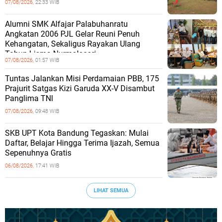
07/08/2026,
22:33 WIB
Alumni SMK Alfajar Palabuhanratu
Angkatan 2006 PJL Gelar Reuni Penuh
Kehangatan, Sekaligus Rayakan Ulang
Tahun Lisma Nurmalasari
07/08/2026,
01:57 WIB
Tuntas Jalankan Misi Perdamaian PBB, 175
Prajurit Satgas Kizi Garuda XX-V Disambut
Panglima TNI
07/08/2026,
09:48 WIB
SKB UPT Kota Bandung Tegaskan: Mulai
Daftar, Belajar Hingga Terima Ijazah, Semua
Sepenuhnya Gratis
06/08/2026,
17:41 WIB
LIHAT SEMUA