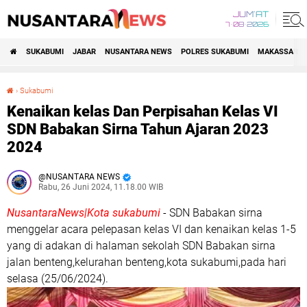
JUM'AT
7•08•2026
SUKABUMI
JABAR
NUSANTARA NEWS
POLRES SUKABUMI
MAKASSAR R
›
Sukabumi
Kenaikan kelas Dan Perpisahan Kelas VI SDN Babakan Sirna Tahun Ajaran 2023 2024
Kenaikan kelas Dan Perpisahan Kelas VI
SDN Babakan Sirna Tahun Ajaran 2023
2024
NUSANTARA NEWS
Rabu, 26 Juni 2024, 11.18.00 WIB
NusantaraNews|Kota sukabumi
- SDN Babakan sirna
menggelar acara pelepasan kelas VI dan kenaikan kelas 1-5
yang di adakan di halaman sekolah SDN Babakan sirna
jalan benteng,kelurahan benteng,kota sukabumi,pada hari
selasa (25/06/2024).