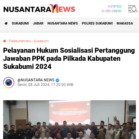
KAMIS
6•08•2026
SUKABUMI
JABAR
NUSANTARA NEWS
POLRES SUKABUMI
MAKASSAR R
›
Palabuhanratu
›
Sukabumi
Pelayanan Hukum Sosialisasi Pertanggung Jawaban PPK pada Pilkada Kabupaten Sukabumi 2024
Pelayanan Hukum Sosialisasi Pertanggung
Jawaban PPK pada Pilkada Kabupaten
Sukabumi 2024
NUSANTARA NEWS
Senin, 08 Juli 2024, 17.20.00 WIB