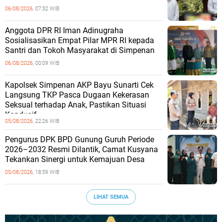
06/08/2026,
07:32 WIB
Anggota DPR RI Iman Adinugraha
Sosialisasikan Empat Pilar MPR RI kepada
Santri dan Tokoh Masyarakat di Simpenan
06/08/2026,
00:09 WIB
Kapolsek Simpenan AKP Bayu Sunarti Cek
Langsung TKP Pasca Dugaan Kekerasan
Seksual terhadap Anak, Pastikan Situasi
Kondusif
05/08/2026,
22:26 WIB
Pengurus DPK BPD Gunung Guruh Periode
2026–2032 Resmi Dilantik, Camat Kusyana
Tekankan Sinergi untuk Kemajuan Desa
05/08/2026,
18:59 WIB
LIHAT SEMUA