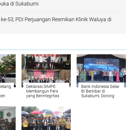
buka di Sukabumi
 ke-53, PDI Perjuangan Resmikan Klinik Waluya di
Jelang
Deklarasi SIMPE:
Bank Indonesia Gelar
Membangun Pers
BI Berkibar di
ten
yang Berintegritas
Sukabumi, Dorong
dan Bermanfaat
Pengembangan
untuk Masyarakat
Potensi Lokal