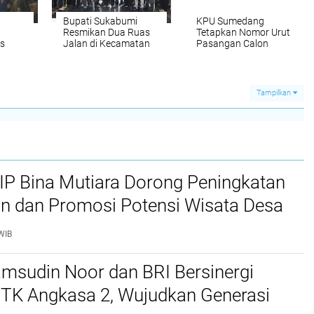
Bupati Sukabumi
KPU Sumedang
Resmikan Dua Ruas
Tetapkan Nomor Urut
s
Jalan di Kecamatan
Pasangan Calon
Jampang Tengah
Bupati dan Wakil
ntuk
Bupati
Tampilkan
P Bina Mutiara Dorong Peningkatan
an dan Promosi Potensi Wisata Desa
u
WIB
msudin Noor dan BRI Bersinergi
 TK Angkasa 2, Wujudkan Generasi