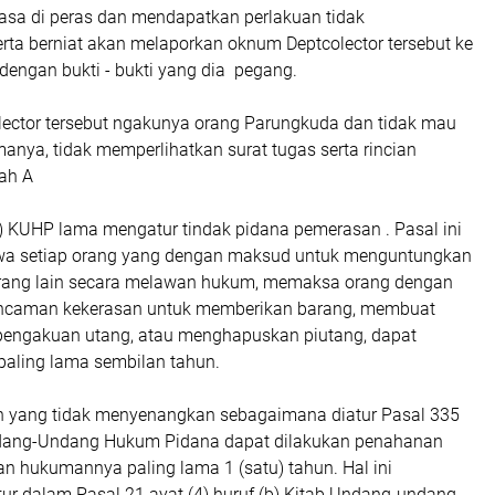
rasa di peras dan mendapatkan perlakuan tidak
ta berniat akan melaporkan oknum Deptcolector tersebut ke
dengan bukti - bukti yang dia pegang.
lector tersebut ngakunya orang Parungkuda dan tidak mau
nya, tidak memperlihatkan surat tugas serta rincian
ah A
1) KUHP lama mengatur tindak pidana pemerasan . Pasal ini
a setiap orang yang dengan maksud untuk menguntungkan
u orang lain secara melawan hukum, memaksa orang dengan
ancaman kekerasan untuk memberikan barang, membuat
engakuan utang, atau menghapuskan piutang, dapat
 paling lama sembilan tahun.
n yang tidak menyenangkan sebagaimana diatur Pasal 335
ndang-Undang Hukum Pidana dapat dilakukan penahanan
 hukumannya paling lama 1 (satu) tahun. Hal ini
ur dalam Pasal 21 ayat (4) huruf (b) Kitab Undang-undang