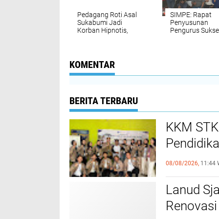
Pedagang Roti Asal
SIMPE: Rapat
Sukabumi Jadi
Penyusunan
Korban Hipnotis,
Pengurus Sukse
Handphone Raib di
Digelar, Siap
Bawa Pelaku
Berkontribusi u
Masyarakat
KOMENTAR
BERITA TERBARU
KKM STKI
Pendidik
Sukamaj
08/08/2026,
11:44 
Lanud Sja
Renovasi