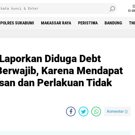
8•0
POLRES SUKABUMI
MAKASSAR RAYA
PERISTIWA
BANDUNG
TN
 Laporkan Diduga Debt
 Berwajib, Karena Mendapat
an dan Perlakuan Tidak
Komentar (
)