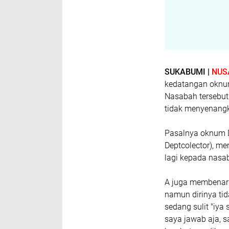
SUKABUMI |
NUS
kedatangan oknum
Nasabah tersebu
tidak menyenang
Pasalnya oknum D
Deptcolector), m
lagi kepada nasaba
A juga membenark
namun dirinya t
sedang sulit "iya 
saya jawab aja, s