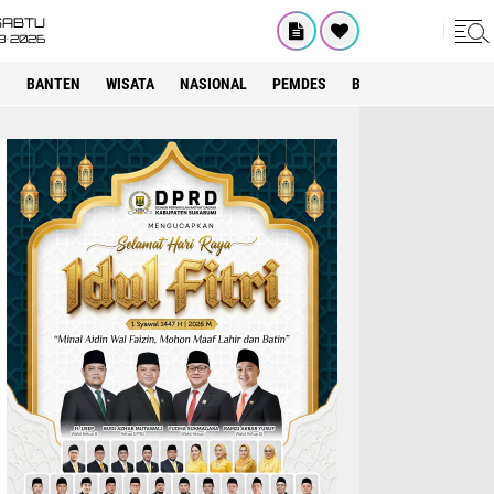
SABTU
8•2026
I
BANTEN
WISATA
NASIONAL
PEMDES
BOGOR
KRIMINAL