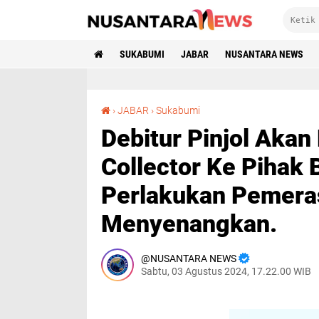
SUKABUMI
JABAR
NUSANTARA NEWS
Debitur Pinjol Akan Laporkan Diduga Debt Collector Ke Pihak Berwajib, Karena Mendapat Perlakukan Pemerasan dan Perlakuan Tidak Menyenangkan.
›
JABAR
›
Sukabumi
Debitur Pinjol Akan
Collector Ke Pihak
Perlakukan Pemeras
Menyenangkan.
NUSANTARA NEWS
Sabtu, 03 Agustus 2024, 17.22.00 WIB