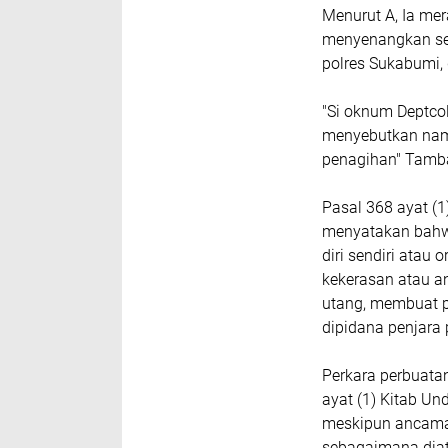
Menurut A, Ia me
menyenangkan ser
polres Sukabumi, 
"Si oknum Deptco
menyebutkan nama
penagihan" Tamb
Pasal 368 ayat (
menyatakan bahw
diri sendiri ata
kekerasan atau 
utang, membuat p
dipidana penjara
Perkara perbuata
ayat (1) Kitab U
meskipun ancaman
sebagaimana diat