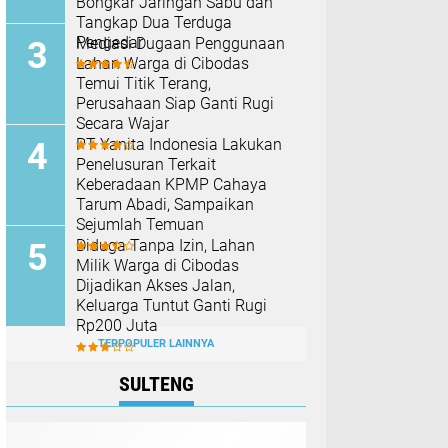
Bongkar Jaringan Sabu dan
Tangkap Dua Terduga
Pengedar
Mediasi Dugaan Penggunaan
Lahan Warga di Cibodas
Temui Titik Terang,
Perusahaan Siap Ganti Rugi
Secara Wajar
PT Yanita Indonesia Lakukan
Penelusuran Terkait
Keberadaan KPMP Cahaya
Tarum Abadi, Sampaikan
Sejumlah Temuan
Diduga Tanpa Izin, Lahan
Milik Warga di Cibodas
Dijadikan Akses Jalan,
Keluarga Tuntut Ganti Rugi
Rp200 Juta
TERPOPULER LAINNYA
SULTENG