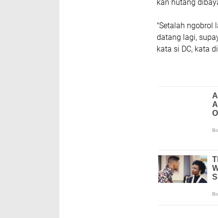
kan hutang dibaya
"Setalah ngobrol 
datang lagi, sup
kata si DC, kata 