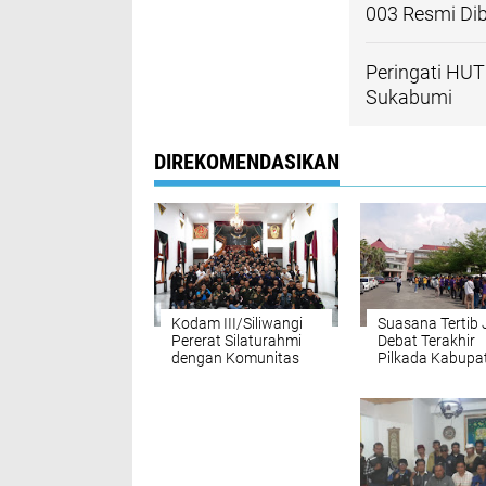
003 Resmi Di
Peringati HUT
Sukabumi
DIREKOMENDASIKAN
Kodam III/Siliwangi
Suasana Tertib 
Pererat Silaturahmi
Debat Terakhir
dengan Komunitas
Pilkada Kabupa
Motor di Jawa Barat
Sukabumi 2024