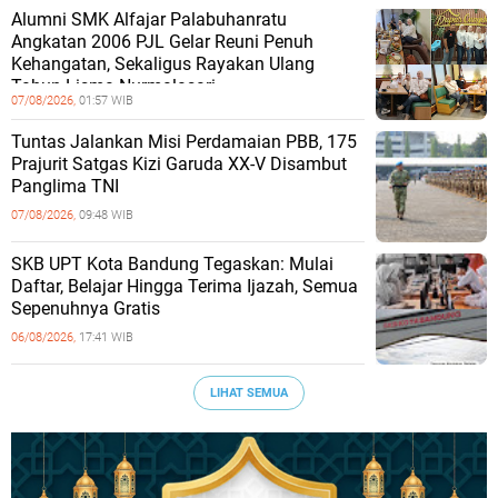
Alumni SMK Alfajar Palabuhanratu
Angkatan 2006 PJL Gelar Reuni Penuh
Kehangatan, Sekaligus Rayakan Ulang
Tahun Lisma Nurmalasari
07/08/2026,
01:57 WIB
Tuntas Jalankan Misi Perdamaian PBB, 175
Prajurit Satgas Kizi Garuda XX-V Disambut
Panglima TNI
07/08/2026,
09:48 WIB
SKB UPT Kota Bandung Tegaskan: Mulai
Daftar, Belajar Hingga Terima Ijazah, Semua
Sepenuhnya Gratis
06/08/2026,
17:41 WIB
LIHAT SEMUA