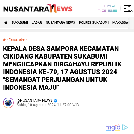
JUM'AT
7•08•2026
SUKABUMI
JABAR
NUSANTARA NEWS
POLRES SUKABUMI
MAKASSAR R
›
Tanpa label
›
KEPALA DESA SAMPORA KECAMATAN CIKIDANG KABUPATEN SUKABUMI MENGUCAPKAN DIRGAHAYU REPUBLIK INDONESIA KE-79, 17 AGUSTUS 2024 "SEMANGAT PERJUANGAN UNTUK INDONESIA MAJU"
KEPALA DESA SAMPORA KECAMATAN
CIKIDANG KABUPATEN SUKABUMI
MENGUCAPKAN DIRGAHAYU REPUBLIK
INDONESIA KE-79, 17 AGUSTUS 2024
"SEMANGAT PERJUANGAN UNTUK
INDONESIA MAJU"
NUSANTARA NEWS
Sabtu, 10 Agustus 2024, 11.27.00 WIB