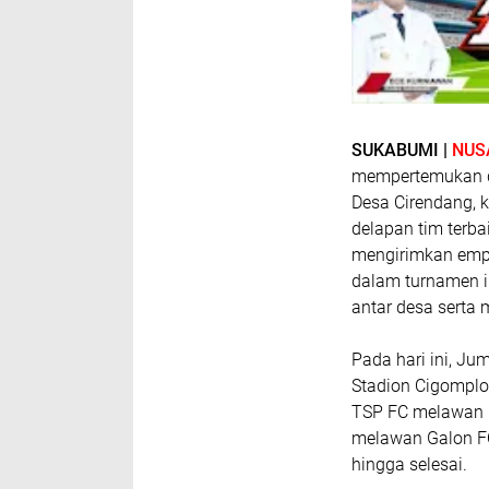
SUKABUMI |
NUS
mempertemukan du
Desa Cirendang, k
delapan tim terb
mengirimkan empa
dalam turnamen in
antar desa serta 
Pada hari ini, Ju
Stadion Cigompl
TSP FC melawan PA
melawan Galon FC
hingga selesai.