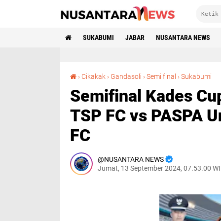
SUKABUMI
JABAR
NUSANTARA NEWS
Semifinal Kades Cup 2024: Per
›
Cikakak
›
Gandasoli
›
Semi final
›
Sukabumi
Semifinal Kades Cu
TSP FC vs PASPA Un
FC
NUSANTARA NEWS
Jumat, 13 September 2024, 07.53.00 W