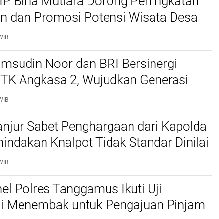
P Bina Mutiara Dorong Peningkatan
an dan Promosi Potensi Wisata Desa
u
WIB
msudin Noor dan BRI Bersinergi
 TK Angkasa 2, Wujudkan Generasi
donesia
WIB
anjur Sabet Penghargaan dari Kapolda
nindakan Knalpot Tidak Standar Dinilai
nal dan Humanis
WIB
el Polres Tanggamus Ikuti Uji
asi Menembak untuk Pengajuan Pinjam