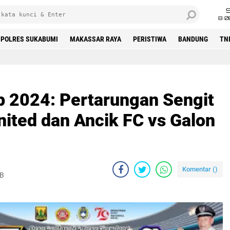
8•0
POLRES SUKABUMI
MAKASSAR RAYA
PERISTIWA
BANDUNG
TN
tarungan Sengit TSP FC vs PASPA United dan Ancik FC vs Galon FC
p 2024: Pertarungan Sengit
ited dan Ancik FC vs Galon
Komentar (
)
IB