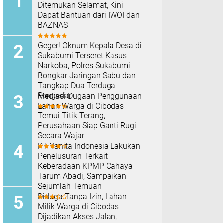
Ditemukan Selamat, Kini
Dapat Bantuan dari IWOI dan
BAZNAS
Geger! Oknum Kepala Desa di
Sukabumi Terseret Kasus
Narkoba, Polres Sukabumi
Bongkar Jaringan Sabu dan
Tangkap Dua Terduga
Pengedar
Mediasi Dugaan Penggunaan
Lahan Warga di Cibodas
Temui Titik Terang,
Perusahaan Siap Ganti Rugi
Secara Wajar
PT Yanita Indonesia Lakukan
Penelusuran Terkait
Keberadaan KPMP Cahaya
Tarum Abadi, Sampaikan
Sejumlah Temuan
Diduga Tanpa Izin, Lahan
Milik Warga di Cibodas
Dijadikan Akses Jalan,