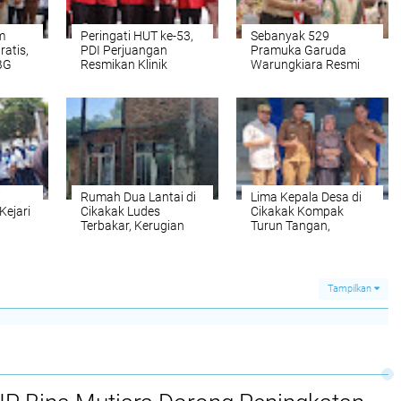
m
Peringati HUT ke-53,
Sebanyak 529
ratis,
PDI Perjuangan
Pramuka Garuda
BG
Resmikan Klinik
Warungkiara Resmi
i
Waluya di Sukabumi
Dikukuhkan Ketua
bumi
Kwarcab Sukabumi
i
Rumah Dua Lantai di
Lima Kepala Desa di
Kejari
Cikakak Ludes
Cikakak Kompak
Terbakar, Kerugian
Turun Tangan,
Ditaksir Rp150 Juta
Verifikasi Keabsahan
Kantor KPMP Cahaya
Tarum Abadi
Tampilkan