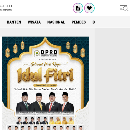
SABTU
8•2026
I
BANTEN
WISATA
NASIONAL
PEMDES
BOGOR
KRIMINAL