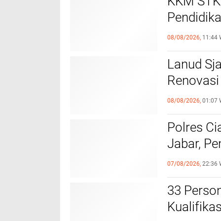
KKM STKI
Pendidik
Sukamaj
08/08/2026,
11:44 
Lanud Sja
Renovasi
Hebat In
08/08/2026,
01:07 
Polres Ci
Jabar, Pe
Profesio
07/08/2026,
22:36 
33 Person
Kualifik