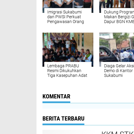
Imigrasi Sukabumi
Dukung Progra
dan PWSI Perkuat
Makan Bergizi G
Pengawasan Orang
Dapur BGN KM
Asing serta
SPPG 003 Resm
Perlindungan Pekerja
Dibuka di Suka
Migran
Lembaga PRABU
Diaga Gelar Aks
Resmi Dikukuhkan
Demo di Kantor 
Tiga Kasepuhan Adat
Sukabumi
di Sukabumi
KOMENTAR
BERITA TERBARU