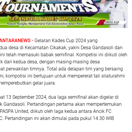
ANTARANEWS -
Gelaran Kades Cup 2024 yang
a desa di Kecamatan Cikakak, yakni Desa Gandasoli dan
ini telah memasuki babak semifinal. Kompetisi ini diikuti oleh
aik dari kedua desa, dengan masing-masing desa
t perwakilan timnya. Total ada delapan tim yang bersaing
i, kompotisi ini bertujuan untuk mempererat tali silaturahmi
memperebutkan gelar juara.
mat 13 September 2024, dua laga semifinal akan digelar di
ok Gandasoli. Pertandingan pertama akan mempertemukan
SPA United, diikuti oleh laga kedua antara Ancik FC
. Pertandingan ini akan dimulai pada pukul 14.30 WIB