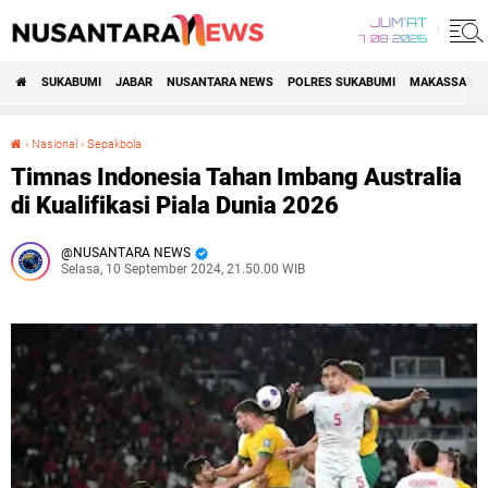
JUM'AT
7•08•2026
SUKABUMI
JABAR
NUSANTARA NEWS
POLRES SUKABUMI
MAKASSAR R
›
Nasional
›
Sepakbola
Timnas Indonesia Tahan Imbang Australia di Kualifikasi Piala Dunia 2026
Timnas Indonesia Tahan Imbang Australia
di Kualifikasi Piala Dunia 2026
NUSANTARA NEWS
Selasa, 10 September 2024, 21.50.00 WIB