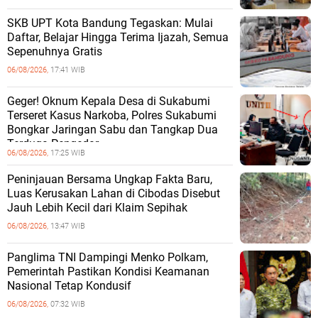
SKB UPT Kota Bandung Tegaskan: Mulai
Daftar, Belajar Hingga Terima Ijazah, Semua
Sepenuhnya Gratis
06/08/2026,
17:41 WIB
Geger! Oknum Kepala Desa di Sukabumi
Terseret Kasus Narkoba, Polres Sukabumi
Bongkar Jaringan Sabu dan Tangkap Dua
Terduga Pengedar
06/08/2026,
17:25 WIB
Peninjauan Bersama Ungkap Fakta Baru,
Luas Kerusakan Lahan di Cibodas Disebut
Jauh Lebih Kecil dari Klaim Sepihak
06/08/2026,
13:47 WIB
Panglima TNI Dampingi Menko Polkam,
Pemerintah Pastikan Kondisi Keamanan
Nasional Tetap Kondusif
06/08/2026,
07:32 WIB