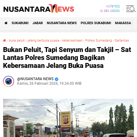
KAMIS
6•08•2026
SUKABUMI
JABAR
NUSANTARA NEWS
POLRES SUKABUMI
MAKASSAR R
›
buka peluit
›
jelang berbuka puasa
›
kebersamaan
›
Polres Sumedang
›
Satlantas
Bukan Peluit, Tapi Senyum dan Takjil – Sat Lantas Polres Sumedang Bagikan Kebersamaan Jelang Buka Puasa
Bukan Peluit, Tapi Senyum dan Takjil – Sat
Lantas Polres Sumedang Bagikan
Kebersamaan Jelang Buka Puasa
NUSANTARA NEWS
Kamis, 26 Februari 2026, 19.24.00 WIB