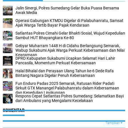
Jalin Sinergi, Polres Sumedang Gelar Buka Puasa Bersama
Awak Media
Operasi Gabungan KTMDU Digelar di Palabuhanratu, Samsat
Ajak Warga Tertib Bayar Pajak Kendaraan
Satlantas Polres Cimahi Gelar Bhakti Sosial, Wujud Kepedulian
Sambut HUT Bhayangkara Ke-80
Gebyar Muharram 1448 H di Cidahu Berlangsung Semarak,
Wabup Sukabumi Ajak Warga Perkuat Kebersamaan dan Nilai
Keagamaan
DPRD Kabupaten Sukabumi Ucapkan Selamat Hari Lahir
Pancasila, Momentum Perkuat Kebersamaan
Halal Bihalal dan Perayaan Ulang Tahun ke-6 Dede Rafa
Bintang Nagara Digelar Penuh Kebersamaan
Fun Enduro Padas 2025 Semarak, Ratusan Rider Padati
Sirkuit GTX Manangel Palabuhanratu dalam Kebersamaan
dan Kepedulian Lingkungan
Respons Cepat Satlantas Polres Sumedang: Selamatkan Bayi
dari Ambulans yang Mengalami Kecelakaan
KOMENTAR
Tampilkan