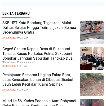
BERITA TERBARU
SKB UPT Kota Bandung Tegaskan: Mulai
Daftar, Belajar Hingga Terima Ijazah, Semua
Sepenuhnya Gratis
06/08/2026,
17:41 WIB
Geger! Oknum Kepala Desa di Sukabumi
Terseret Kasus Narkoba, Polres Sukabumi
Bongkar Jaringan Sabu dan Tangkap Dua
Terduga Pengedar
06/08/2026,
17:25 WIB
Peninjauan Bersama Ungkap Fakta Baru,
Luas Kerusakan Lahan di Cibodas Disebut
Jauh Lebih Kecil dari Klaim Sepihak
06/08/2026,
13:47 WIB
Milad ke-56, Kades Padaasih Aum Rohyandi
Gelar Pengajian, Santunan, dan Doa