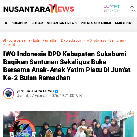
JUM'AT
7•08•2026
SUKABUMI
JABAR
NUSANTARA NEWS
POLRES SUKABUMI
MAKASSAR R
›
buka bersama
›
Bulan Ramadhan
›
DPD sukabumi
›
IWO indonesia
›
Santunan
›
yatim piatu
IWO Indonesia DPD Kabupaten Sukabumi Bagikan Santunan Sekaligus Buka Bersama Anak-Anak Yatim Piatu Di Jum'at Ke-2 Bulan Ramadhan
IWO Indonesia DPD Kabupaten Sukabumi
Bagikan Santunan Sekaligus Buka
Bersama Anak-Anak Yatim Piatu Di Jum'at
Ke-2 Bulan Ramadhan
NUSANTARA NEWS
Jumat, 27 Februari 2026, 19.21.00 WIB