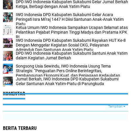
DPD IWO Indonesia Kabupaten Sukabumi Gelar Jumat Berkah
Ketiga, Berbagi dengan Anak Yatim Piatu
IWO Indonesia DPD Kabupaten Sukabumi Gelar Acara
Peringati Isra Mi'raj 1447 H Diisi Santunan Anak-Anak Yatim
Piatu
Ketua Umum IWO Indonesia Sampaikan Ucapan Selamat atas
Pelantikan Pejabat Pimpinan Tinggi Madya dan Pratama KPK
RI
IWO Indonesia DPD Kabupaten Sukabumi Rayakan HUT Ke-8
Dengan Menggelar Kegiatan Sosial CKG, Pelayanan
Adminduk Dan Santunan Anak Yatim Piatu
DPD IWO Indonesia Kabupaten Sukabumi Santuni Anak Yatim
dalam Kegiatan Jumat Berkah
Songsong Usia Sewindu, IWO Indonesia Usung Tema
Strategis: “Penguatan Pers Online Berintegritas,
Pembangunan Ekonomi Kuat, dan Penjagaan Kedaulatan
Jumat Berkah, IWO Indonesia DPD Kabupaten Sukabumi
Bangsa”
Gelar Santunan Anak Yatim-Piatu di Parungkuda ‎
KOMENTAR
Tampilkan
BERITA TERBARU