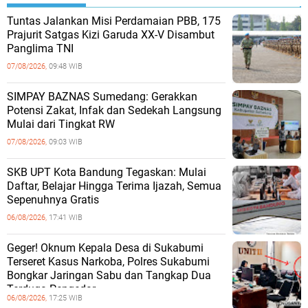
Tuntas Jalankan Misi Perdamaian PBB, 175
Prajurit Satgas Kizi Garuda XX-V Disambut
Panglima TNI
07/08/2026,
09:48 WIB
SIMPAY BAZNAS Sumedang: Gerakkan
Potensi Zakat, Infak dan Sedekah Langsung
Mulai dari Tingkat RW
07/08/2026,
09:03 WIB
SKB UPT Kota Bandung Tegaskan: Mulai
Daftar, Belajar Hingga Terima Ijazah, Semua
Sepenuhnya Gratis
06/08/2026,
17:41 WIB
Geger! Oknum Kepala Desa di Sukabumi
Terseret Kasus Narkoba, Polres Sukabumi
Bongkar Jaringan Sabu dan Tangkap Dua
Terduga Pengedar
06/08/2026,
17:25 WIB