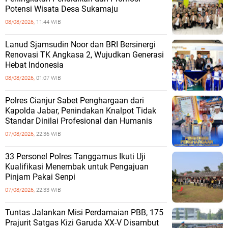
Potensi Wisata Desa Sukamaju
08/08/2026,
11:44 WIB
Lanud Sjamsudin Noor dan BRI Bersinergi
Renovasi TK Angkasa 2, Wujudkan Generasi
Hebat Indonesia
08/08/2026,
01:07 WIB
Polres Cianjur Sabet Penghargaan dari
Kapolda Jabar, Penindakan Knalpot Tidak
Standar Dinilai Profesional dan Humanis
07/08/2026,
22:36 WIB
33 Personel Polres Tanggamus Ikuti Uji
Kualifikasi Menembak untuk Pengajuan
Pinjam Pakai Senpi
07/08/2026,
22:33 WIB
Tuntas Jalankan Misi Perdamaian PBB, 175
Prajurit Satgas Kizi Garuda XX-V Disambut