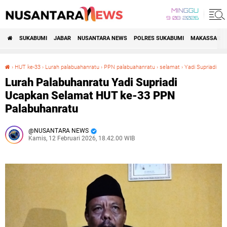
MINGGU
9•08•2026
SUKABUMI
JABAR
NUSANTARA NEWS
POLRES SUKABUMI
MAKASSAR R
›
HUT ke-33
›
Lurah palabuahanratu
›
PPN palabuahanratu
›
selamat
›
Yadi Supriadi
Lurah Palabuhanratu Yadi Supriadi Ucapkan Selamat HUT ke-33 PPN Palabuhanratu
Lurah Palabuhanratu Yadi Supriadi
Ucapkan Selamat HUT ke-33 PPN
Palabuhanratu
NUSANTARA NEWS
Kamis, 12 Februari 2026, 18.42.00 WIB