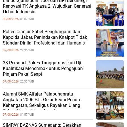
Lanud Sjamsudin Noor dan BRI Bersinergi
Renovasi TK Angkasa 2, Wujudkan Generasi
Hebat Indonesia
08/08/2026,
01:07 WIB
Polres Cianjur Sabet Penghargaan dari
Kapolda Jabar, Penindakan Knalpot Tidak
Standar Dinilai Profesional dan Humanis
07/08/2026,
22:36 WIB
33 Personel Polres Tanggamus Ikuti Uji
Kualifikasi Menembak untuk Pengajuan
Pinjam Pakai Senpi
07/08/2026,
22:33 WIB
Alumni SMK Alfajar Palabuhanratu
Angkatan 2006 PJL Gelar Reuni Penuh
Kehangatan, Sekaligus Rayakan Ulang
Tahun Lisma Nurmalasari
07/08/2026,
01:57 WIB
SIMPAY BAZNAS Sumedang: Gerakkan