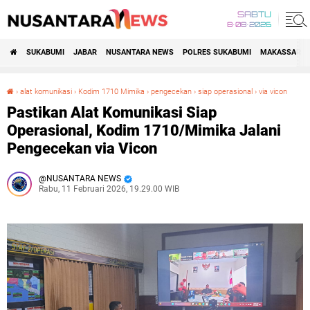
SABTU
8•08•2026
SUKABUMI
JABAR
NUSANTARA NEWS
POLRES SUKABUMI
MAKASSAR R
›
alat komunikasi
›
Kodim 1710 Mimika
›
pengecekan
›
siap operasional
›
via vicon
Pastikan Alat Komunikasi Siap Operasional, Kodim 1710/Mimika Jalani Pengecekan via Vicon
Pastikan Alat Komunikasi Siap
Operasional, Kodim 1710/Mimika Jalani
Pengecekan via Vicon
NUSANTARA NEWS
Rabu, 11 Februari 2026, 19.29.00 WIB