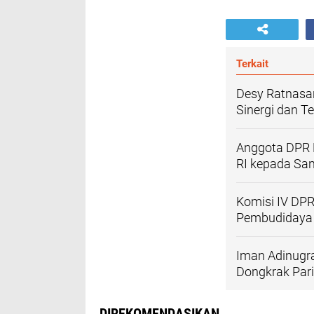
Terkait
Desy Ratnasa
Sinergi dan T
Anggota DPR R
RI kepada San
Komisi IV DPR
Pembudidaya 
Iman Adinugra
Dongkrak Par
DIREKOMENDASIKAN