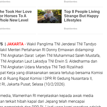
S |
JAKARTA -
Wakil Panglima TNI Jenderal TNI Tandyo
akil Menteri Pertahanan RI Donny Ermawan didampingi
f TNI Angkatan Darat Letjen TNI Muhammad Saleh Mustafa,
f TNI Angkatan Laut Laksdya TNI Erwin S. Aldedharma dan
f TNI Angkatan Udara Marsdya TNI Tedi Rizalihadi
at Kerja yang dilaksanakan secara tertutup bersama Komisi
at di Ruang Rapat Komisi I DPR RI Gedung Nusantara II,
I, Jakarta Pusat, Selasa (10/2/2026).
 media, Wamenhan RI menjelaskan kepada awak media
 terkait hibah kapal dari Jepang telah mencapai