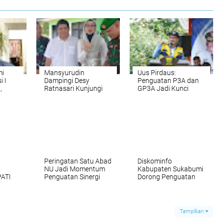
mi
Mansyurudin
Uus Pirdaus:
i I
Dampingi Desy
Penguatan P3A dan
,
Ratnasari Kunjungi
GP3A Jadi Kunci
forma
Koramil
Optimalisasi Irigasi
Palabuhanratu Kodim
dan Ketahanan
um
0622 Kabupaten
Pangan
Sukabumi, Perkuat
Sinergi TNI dan
Legislatif
Peringatan Satu Abad
Diskominfo
NU Jadi Momentum
Kabupaten Sukabumi
PATI
Penguatan Sinergi
Dorong Penguatan
NJADI
PCNU dan Pemkab
Literasi Digital dan
 BAIK
Sukabumi
Keamanan Data
RITAS
Tampilkan