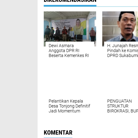
Dewi Asmara
H. Junajah Res
Anggota DPR RI
Pindah ke Komis
Beserta Kemenkes RI
DPRD Sukabumi
Gelar Sosialisasi
Prioritaskan Re
Program GERMAS
Agraria dan
Kepastian Huk
Pertanahan
Pelantikan Kepala
PENGUATAN
Desa Tonjong Definitif
STRUKTUR
Jadi Momentum
BIROKRASI, BU
Penguatan
MINTA ASN ME
Pemerintahan dan
PELAYAN YANG
Pelayanan Publik
DAN BERINTEG
KOMENTAR