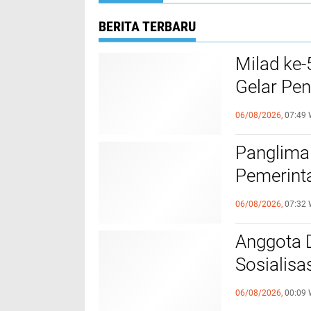
BERITA TERBARU
Milad ke
Gelar Pen
Warga
06/08/2026,
07:49 
Panglima
Pemerint
Nasional 
06/08/2026,
07:32 
Anggota 
Sosialisa
Santri d
06/08/2026,
00:09 