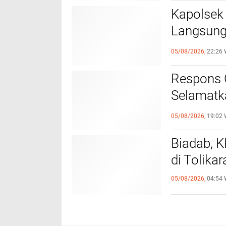
Kapolsek
Langsung
Seksual t
05/08/2026,
22:26 
Kondusif
Respons 
Selamatk
Mengalam
05/08/2026,
19:02 
Biadab, K
di Tolika
05/08/2026,
04:54 