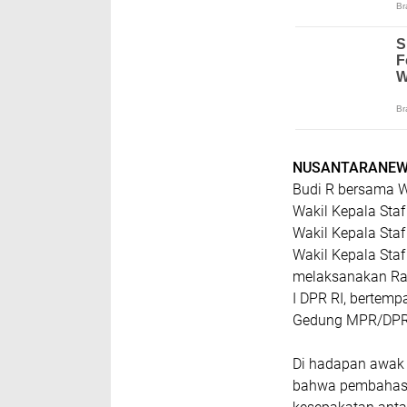
NUSANTARANEW
Budi R bersama W
Wakil Kepala Sta
Wakil Kepala Sta
Wakil Kepala Sta
melaksanakan Rap
I DPR RI, bertemp
Gedung MPR/DPR R
Di hadapan awak
bahwa pembahasan