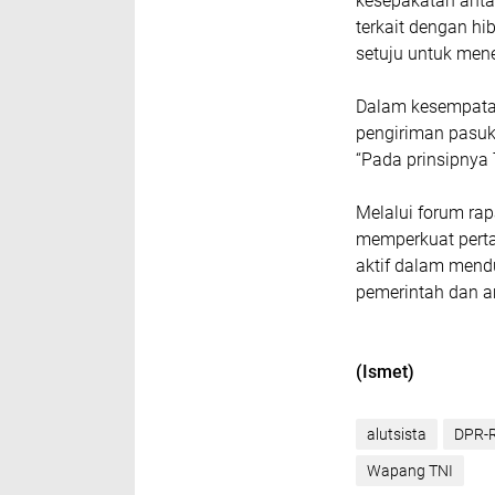
kesepakatan anta
terkait dengan hi
setuju untuk mene
Dalam kesempata
pengiriman pasu
“Pada prinsipnya 
Melalui forum rap
memperkuat perta
aktif dalam mend
pemerintah dan a
(Ismet)
alutsista
DPR-R
Wapang TNI