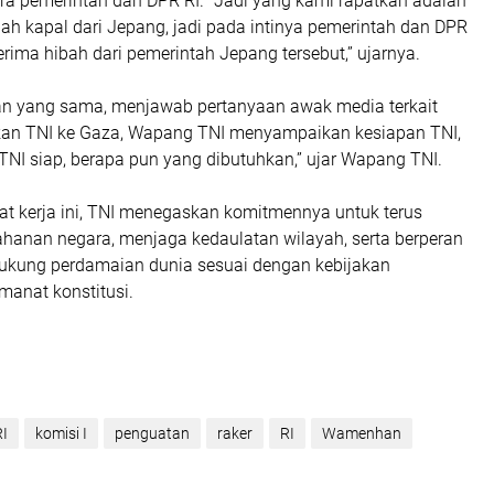
ra pemerintah dan DPR RI. “Jadi yang kami rapatkan adalah
bah kapal dari Jepang, jadi pada intinya pemerintah dan DPR
rima hibah dari pemerintah Jepang tersebut,” ujarnya.
n yang sama, menjawab pertanyaan awak media terkait
kan TNI ke Gaza, Wapang TNI menyampaikan kesiapan TNI,
TNI siap, berapa pun yang dibutuhkan,” ujar Wapang TNI.
at kerja ini, TNI menegaskan komitmennya untuk terus
hanan negara, menjaga kedaulatan wilayah, serta berperan
ukung perdamaian dunia sesuai dengan kebijakan
manat konstitusi.
I
komisi I
penguatan
raker
RI
Wamenhan