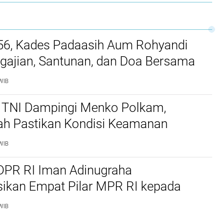
-56, Kades Padaasih Aum Rohyandi
gajian, Santunan, dan Doa Bersama
WIB
 TNI Dampingi Menko Polkam,
ah Pastikan Kondisi Keamanan
Tetap Kondusif
WIB
DPR RI Iman Adinugraha
sikan Empat Pilar MPR RI kepada
an Tokoh Masyarakat di Simpenan
WIB