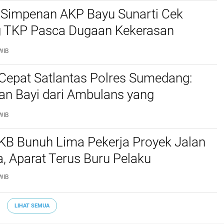
 Simpenan AKP Bayu Sunarti Cek
 TKP Pasca Dugaan Kekerasan
erhadap Anak, Pastikan Situasi
WIB
Cepat Satlantas Polres Sumedang:
an Bayi dari Ambulans yang
i Kecelakaan
WIB
KB Bunuh Lima Pekerja Proyek Jalan
ra, Aparat Terus Buru Pelaku
WIB
LIHAT SEMUA