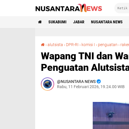
SUKABUMI
JABAR
NUSANTARA NEWS
›
alutsista
›
DPR-RI
›
komisi I
›
penguatan
›
rake
Wapang TNI dan Wa
Penguatan Alutsista
NUSANTARA NEWS
Rabu, 11 Februari 2026, 19.24.00 WIB