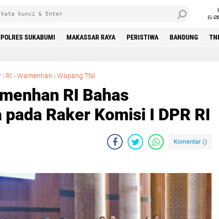
6•0
POLRES SUKABUMI
MAKASSAR RAYA
PERISTIWA
BANDUNG
TN
Wapang TNI dan Wamenhan RI Bahas Penguatan Alutsista pada Raker Komisi I DPR RI
r
›
RI
›
Wamenhan
›
Wapang TNI
menhan RI Bahas
 pada Raker Komisi I DPR RI
Komentar (
)