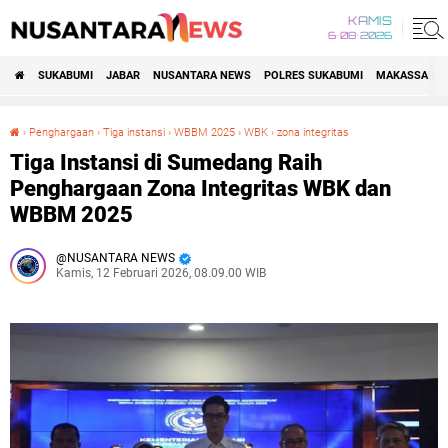
KAMIS
6•08•2026
SUKABUMI
JABAR
NUSANTARA NEWS
POLRES SUKABUMI
MAKASSAR R
›
Penghargaan
›
Tiga instansi
›
WBBM 2025
›
WBK
›
zona integritas
Tiga Instansi di Sumedang Raih Penghargaan Zona Integritas WBK dan WBBM 2025
Tiga Instansi di Sumedang Raih
Penghargaan Zona Integritas WBK dan
WBBM 2025
NUSANTARA NEWS
Kamis, 12 Februari 2026, 08.09.00 WIB