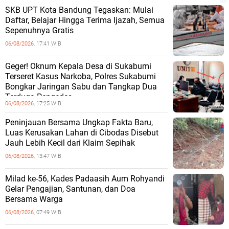
SKB UPT Kota Bandung Tegaskan: Mulai
Daftar, Belajar Hingga Terima Ijazah, Semua
Sepenuhnya Gratis
06/08/2026,
17:41 WIB
Geger! Oknum Kepala Desa di Sukabumi
Terseret Kasus Narkoba, Polres Sukabumi
Bongkar Jaringan Sabu dan Tangkap Dua
Terduga Pengedar
06/08/2026,
17:25 WIB
Peninjauan Bersama Ungkap Fakta Baru,
Luas Kerusakan Lahan di Cibodas Disebut
Jauh Lebih Kecil dari Klaim Sepihak
06/08/2026,
13:47 WIB
Milad ke-56, Kades Padaasih Aum Rohyandi
Gelar Pengajian, Santunan, dan Doa
Bersama Warga
06/08/2026,
07:49 WIB