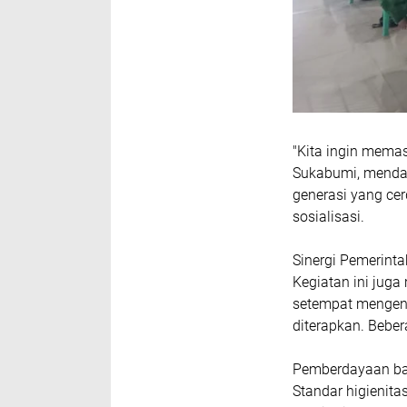
​"Kita ingin mema
Sukabumi, mendap
generasi yang cer
sosialisasi.
​Sinergi Pemerint
​Kegiatan ini jug
setempat mengena
diterapkan. Beber
​Pemberdayaan b
​Standar higieni