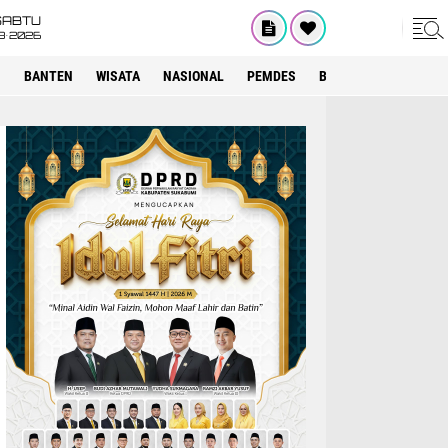
SABTU
8•2026
I
BANTEN
WISATA
NASIONAL
PEMDES
BOGOR
KRIMINAL