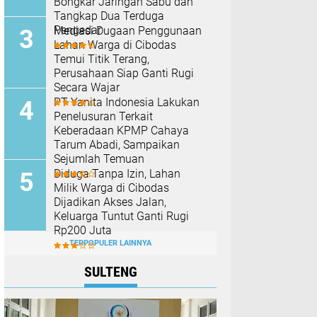
Bongkar Jaringan Sabu dan
Tangkap Dua Terduga
Pengedar
Mediasi Dugaan Penggunaan
Lahan Warga di Cibodas
Temui Titik Terang,
Perusahaan Siap Ganti Rugi
Secara Wajar
PT Yanita Indonesia Lakukan
Penelusuran Terkait
Keberadaan KPMP Cahaya
Tarum Abadi, Sampaikan
Sejumlah Temuan
Diduga Tanpa Izin, Lahan
Milik Warga di Cibodas
Dijadikan Akses Jalan,
Keluarga Tuntut Ganti Rugi
Rp200 Juta
TERPOPULER LAINNYA
SULTENG