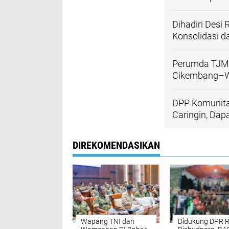
Dihadiri Desi
Konsolidasi d
Perumda TJM 
Cikembang–W
DPP Komunitas
Caringin, Da
DIREKOMENDASIKAN
Wapang TNI dan
Didukung DPR R