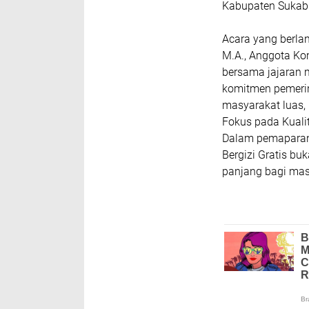
Kabupaten Sukabu
​Acara yang berla
M.A., Anggota Kom
bersama jajaran m
komitmen pemerin
masyarakat luas,
​Fokus pada Kuali
​Dalam pemapara
Bergizi Gratis b
panjang bagi ma