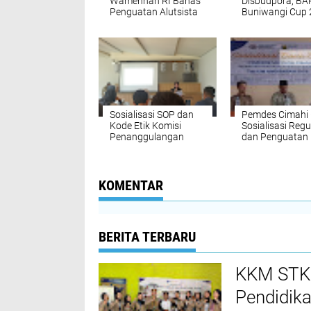
Wamenhan RI Bahas
Disbudpora, BA
Penguatan Alutsista
Buniwangi Cup
pada Raker Komisi I
Berjalan Meriah,
DPR RI
Buniwangi Raya
Tampil sebagai 
Sosialisasi SOP dan
Pemdes Cimahi 
Kode Etik Komisi
Sosialisasi Regu
Penanggulangan
dan Penguatan
HIV/AIDS Digelar di
Masyarakat
Kadudampit,
Kabupaten Sukabumi
KOMENTAR
BERITA TERBARU
KKM STKI
Pendidik