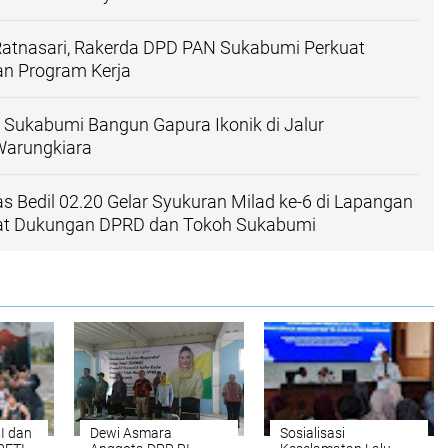
 Ratnasari, Rakerda DPD PAN Sukabumi Perkuat
an Program Kerja
Sukabumi Bangun Gapura Ikonik di Jalur
arungkiara
 Bedil 02.20 Gelar Syukuran Milad ke-6 di Lapangan
pat Dukungan DPRD dan Tokoh Sukabumi
I dan
Dewi Asmara
Sosialisasi