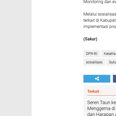
​Monitoring dan e
​Melalui sosialis
terkait di Kabup
implementasi pro
(Sakur)
DPR-RI
Keseha
sosialisasi
Suk
Terkait
Seren Taun ke
Menggema di 
dan Harapan A