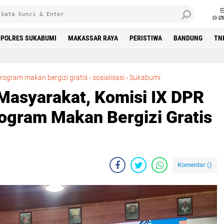
8•0
POLRES SUKABUMI
MAKASSAR RAYA
PERISTIWA
BANDUNG
TN
Dukung Kesehatan Masyarakat, Komisi IX DPR RI Sosialisasikan Program Makan Bergizi Gratis di Sukabumi
rogram makan bergizi gratis
›
sosialisasi
›
Sukabumi
asyarakat, Komisi IX DPR
rogram Makan Bergizi Gratis
Komentar (
)