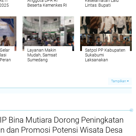
RETI
Anggota DPR RI
Keselamatan Lalu
 2025
Beserta Kemenkes RI
Lintas: Bupati
Gelar Sosialisasi
Sumedang Larang
 A
Program GERMAS
Keras Siswa SMP
Juara
Bawa Motor ke
Sekolah
Gelar
Layanan Makin
Satpol PP Kabupaten
lasi
Mudah, Samsat
Sukabumi
 Peran
Sumedang
Laksanakan
Sosialisasikan Aturan
Pengamanan
Baru Gubernur Jabar
Kegiatan Bupati pada
Sosialisasi Bank BJB
Tampilkan
P Bina Mutiara Dorong Peningkatan
an dan Promosi Potensi Wisata Desa