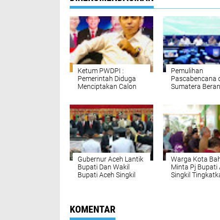
Ketum PWDPI :
Pemulihan
Pemerintah Diduga
Pascabencana d
Menciptakan Calon
Sumatera Bera
Koruptor Lewat
Normal, TNI da
23.678 Pengelola
Pemerintah Per
SPPG
Rekonstruksi
Gubernur Aceh Lantik
Warga Kota Ba
Bupati Dan Wakil
Minta Pj Bupati
Bupati Aceh Singkil
Singkil Tingkat
Infrastruktur Ja
Demi Pelayanan
Kesehatan
KOMENTAR