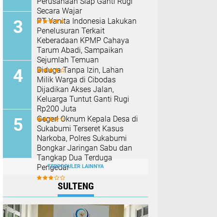
Perusahaan Siap Ganti Rugi
Secara Wajar
PT Yanita Indonesia Lakukan
Penelusuran Terkait
Keberadaan KPMP Cahaya
Tarum Abadi, Sampaikan
Sejumlah Temuan
Diduga Tanpa Izin, Lahan
Milik Warga di Cibodas
Dijadikan Akses Jalan,
Keluarga Tuntut Ganti Rugi
Rp200 Juta
Geger! Oknum Kepala Desa di
Sukabumi Terseret Kasus
Narkoba, Polres Sukabumi
Bongkar Jaringan Sabu dan
Tangkap Dua Terduga
Pengedar
TERPOPULER LAINNYA
SULTENG