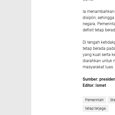
Ia menambahkan b
disiplin, sehingg
negara. Pemerint
defisit tetap ber
Di tengah ketida
tetap berada pada
yang kuat serta k
diarahkan untuk m
masyarakat luas.
Sumber: presiden
Editor: Ismet
Pemerintah
Sta
tetap terjaga