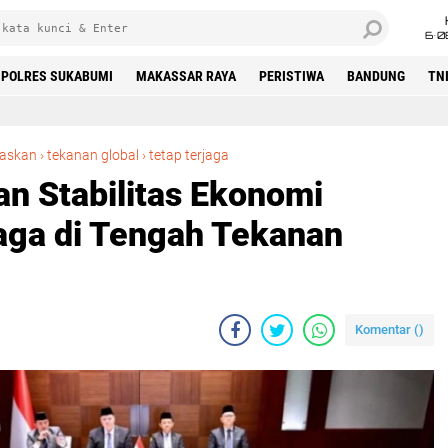
6•0
POLRES SUKABUMI
MAKASSAR RAYA
PERISTIWA
BANDUNG
TN
Pemerintah Tegaskan Stabilitas Ekonomi Nasional Tetap Terjaga di Tengah Tekanan Global
gaskan
›
tekanan global
›
tetap terjaga
n Stabilitas Ekonomi
jaga di Tengah Tekanan
Komentar (
)