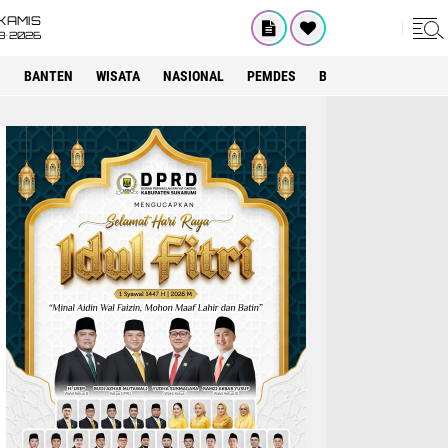
KAMIS
8•2026
I
BANTEN
WISATA
NASIONAL
PEMDES
BOGOR
KRIMINAL