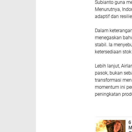
Subianto guna me
Menurutnya, Ind
adaptif dan resili
Dalam keterangan
menegaskan bahwa
stabil. Ia menye
ketersediaan stok
Lebih lanjut, Air
pasok, bukan seb
transformasi menu
momentum ini pen
peningkatan produ