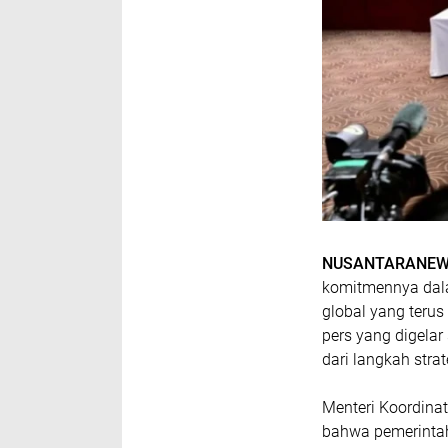
NUSANTARANEW
komitmennya dala
global yang teru
pers yang digelar
dari langkah stra
Menteri Koordina
bahwa pemerintah