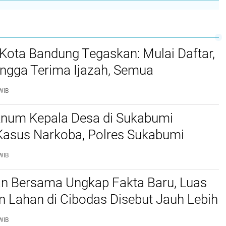
Kota Bandung Tegaskan: Mulai Daftar,
ingga Terima Ijazah, Semua
ya Gratis
WIB
knum Kepala Desa di Sukabumi
 Kasus Narkoba, Polres Sukabumi
Jaringan Sabu dan Tangkap Dua
WIB
Pengedar
an Bersama Ungkap Fakta Baru, Luas
 Lahan di Cibodas Disebut Jauh Lebih
i Klaim Sepihak
WIB