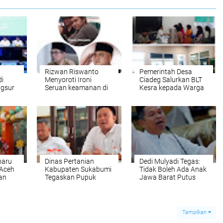
Rizwan Riswanto
Pemerintah Desa
i
Menyoroti Ironi
Ciadeg Salurkan BLT
ngsur
Seruan keamanan di
Kesra kepada Warga
n
Tengah Kondisi Kas
cepat
Daerah yang Kosong
Serta Keterlambatan
Pembayaran
Kewajiban
Pemerintah
Kabupaten Bogor
haru
Dinas Pertanian
Dedi Mulyadi Tegas:
 Aceh
Kabupaten Sukabumi
Tidak Boleh Ada Anak
kan
Tegaskan Pupuk
Jawa Barat Putus
lan
Subsidi Tak Mahal
Sekolah
dan Tak Langka,
Harga Justru Turun
20 Persen, Begini
Tampilkan
Penjelasannya