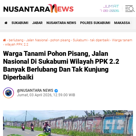
JUM'AT
7•08•2026
SUKABUMI
JABAR
NUSANTARA NEWS
POLRES SUKABUMI
MAKASSAR R
›
berlubang
›
Jalan Nasional
›
pohon pisang
›
Sukabumi
›
tak diperbaiki
›
Warga tanam
›
wilayah PPK 2.2
Warga Tanami Pohon Pisang, Jalan Nasional Di Sukabumi Wilayah PPK 2.2 Banyak Berlubang Dan Tak Kunjung Diperbaiki
Warga Tanami Pohon Pisang, Jalan
Nasional Di Sukabumi Wilayah PPK 2.2
Banyak Berlubang Dan Tak Kunjung
Diperbaiki
NUSANTARA NEWS
Jumat, 03 April 2026, 12.59.00 WIB