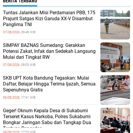
BERITA TERBARU
Tuntas Jalankan Misi Perdamaian PBB, 175
Prajurit Satgas Kizi Garuda XX-V Disambut
Panglima TNI
07/08/2026,
09:48 WIB
SIMPAY BAZNAS Sumedang: Gerakkan
Potensi Zakat, Infak dan Sedekah Langsung
Mulai dari Tingkat RW
07/08/2026,
09:03 WIB
SKB UPT Kota Bandung Tegaskan: Mulai
Daftar, Belajar Hingga Terima Ijazah, Semua
Sepenuhnya Gratis
06/08/2026,
17:41 WIB
Geger! Oknum Kepala Desa di Sukabumi
Terseret Kasus Narkoba, Polres Sukabumi
Bongkar Jaringan Sabu dan Tangkap Dua
Terduga Pengedar
06/08/2026,
17:25 WIB