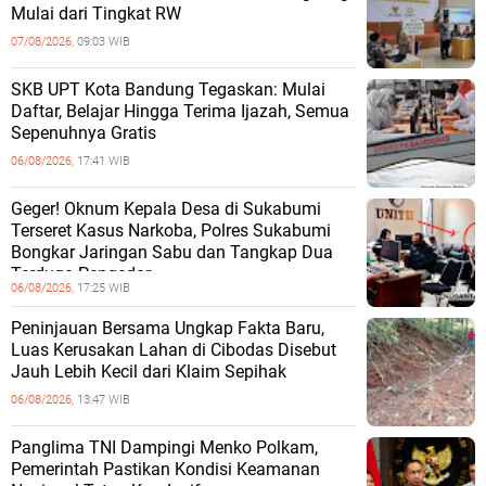
Mulai dari Tingkat RW
07/08/2026,
09:03 WIB
SKB UPT Kota Bandung Tegaskan: Mulai
Daftar, Belajar Hingga Terima Ijazah, Semua
Sepenuhnya Gratis
06/08/2026,
17:41 WIB
Geger! Oknum Kepala Desa di Sukabumi
Terseret Kasus Narkoba, Polres Sukabumi
Bongkar Jaringan Sabu dan Tangkap Dua
Terduga Pengedar
06/08/2026,
17:25 WIB
Peninjauan Bersama Ungkap Fakta Baru,
Luas Kerusakan Lahan di Cibodas Disebut
Jauh Lebih Kecil dari Klaim Sepihak
06/08/2026,
13:47 WIB
Panglima TNI Dampingi Menko Polkam,
Pemerintah Pastikan Kondisi Keamanan