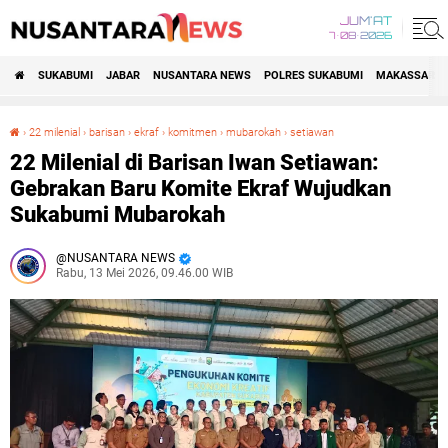
JUM'AT
7•08•2026
SUKABUMI
JABAR
NUSANTARA NEWS
POLRES SUKABUMI
MAKASSAR R
›
22 milenial
›
barisan
›
ekraf
›
komitmen
›
mubarokah
›
setiawan
22 Milenial di Barisan Iwan Setiawan: Gebrakan Baru Komite Ekraf Wujudkan Sukabumi Mubarokah
22 Milenial di Barisan Iwan Setiawan:
Gebrakan Baru Komite Ekraf Wujudkan
Sukabumi Mubarokah
NUSANTARA NEWS
Rabu, 13 Mei 2026, 09.46.00 WIB