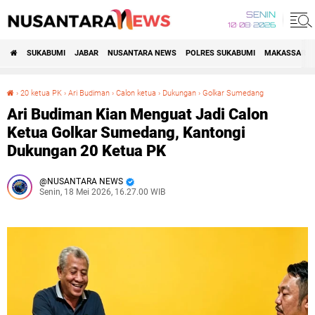
SENIN
10•08•2026
SUKABUMI
JABAR
NUSANTARA NEWS
POLRES SUKABUMI
MAKASSAR R
›
20 ketua PK
›
Ari Budiman
›
Calon ketua
›
Dukungan
›
Golkar Sumedang
Ari Budiman Kian Menguat Jadi Calon Ketua Golkar Sumedang, Kantongi Dukungan 20 Ketua PK
Ari Budiman Kian Menguat Jadi Calon
Ketua Golkar Sumedang, Kantongi
Dukungan 20 Ketua PK
NUSANTARA NEWS
Senin, 18 Mei 2026, 16.27.00 WIB