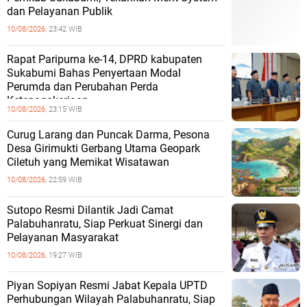
dan Pelayanan Publik
10/08/2026,
23:42 WIB
Rapat Paripurna ke-14, DPRD kabupaten
Sukabumi Bahas Penyertaan Modal
Perumda dan Perubahan Perda
Ketenagakerjaan
10/08/2026,
23:15 WIB
Curug Larang dan Puncak Darma, Pesona
Desa Girimukti Gerbang Utama Geopark
Ciletuh yang Memikat Wisatawan
10/08/2026,
22:59 WIB
Sutopo Resmi Dilantik Jadi Camat
Palabuhanratu, Siap Perkuat Sinergi dan
Pelayanan Masyarakat
10/08/2026,
19:27 WIB
Piyan Sopiyan Resmi Jabat Kepala UPTD
Perhubungan Wilayah Palabuhanratu, Siap