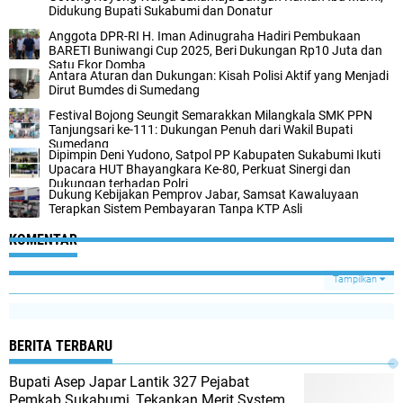
Didukung Bupati Sukabumi dan Donatur
Anggota DPR-RI H. Iman Adinugraha Hadiri Pembukaan
BARETI Buniwangi Cup 2025, Beri Dukungan Rp10 Juta dan
Satu Ekor Domba
Antara Aturan dan Dukungan: Kisah Polisi Aktif yang Menjadi
Dirut Bumdes di Sumedang
Festival Bojong Seungit Semarakkan Milangkala SMK PPN
Tanjungsari ke-111: Dukungan Penuh dari Wakil Bupati
Sumedang
Dipimpin Deni Yudono, Satpol PP Kabupaten Sukabumi Ikuti
Upacara HUT Bhayangkara Ke-80, Perkuat Sinergi dan
Dukungan terhadap Polri
Dukung Kebijakan Pemprov Jabar, Samsat Kawaluyaan
Terapkan Sistem Pembayaran Tanpa KTP Asli
KOMENTAR
Tampilkan
BERITA TERBARU
Bupati Asep Japar Lantik 327 Pejabat
Pemkab Sukabumi, Tekankan Merit System