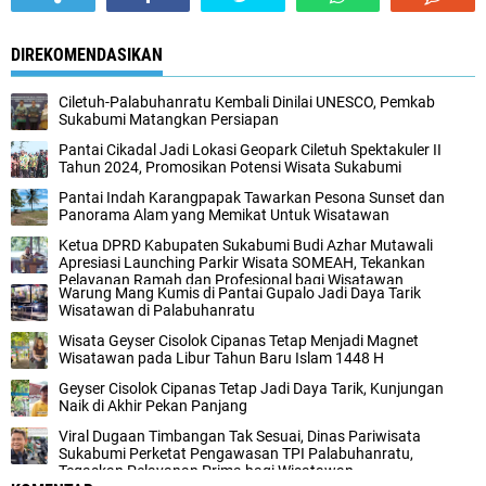
DIREKOMENDASIKAN
Ciletuh-Palabuhanratu Kembali Dinilai UNESCO, Pemkab
Sukabumi Matangkan Persiapan
Pantai Cikadal Jadi Lokasi Geopark Ciletuh Spektakuler II
Tahun 2024, Promosikan Potensi Wisata Sukabumi
Pantai Indah Karangpapak Tawarkan Pesona Sunset dan
Panorama Alam yang Memikat Untuk Wisatawan
Ketua DPRD Kabupaten Sukabumi Budi Azhar Mutawali
Apresiasi Launching Parkir Wisata SOMEAH, Tekankan
Pelayanan Ramah dan Profesional bagi Wisatawan
Warung Mang Kumis di Pantai Gupalo Jadi Daya Tarik
Wisatawan di Palabuhanratu
Wisata Geyser Cisolok Cipanas Tetap Menjadi Magnet
Wisatawan pada Libur Tahun Baru Islam 1448 H
Geyser Cisolok Cipanas Tetap Jadi Daya Tarik, Kunjungan
Naik di Akhir Pekan Panjang
Viral Dugaan Timbangan Tak Sesuai, Dinas Pariwisata
Sukabumi Perketat Pengawasan TPI Palabuhanratu,
Tegaskan Pelayanan Prima bagi Wisatawan