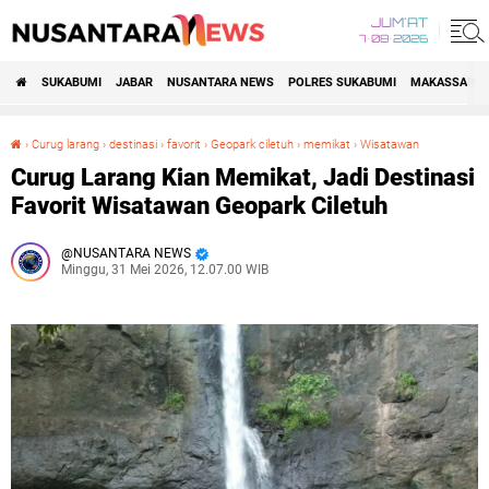
JUM'AT
7•08•2026
SUKABUMI
JABAR
NUSANTARA NEWS
POLRES SUKABUMI
MAKASSAR R
›
Curug larang
›
destinasi
›
favorit
›
Geopark ciletuh
›
memikat
›
Wisatawan
Curug Larang Kian Memikat, Jadi Destinasi Favorit Wisatawan Geopark Ciletuh
Curug Larang Kian Memikat, Jadi Destinasi
Favorit Wisatawan Geopark Ciletuh
NUSANTARA NEWS
Minggu, 31 Mei 2026, 12.07.00 WIB