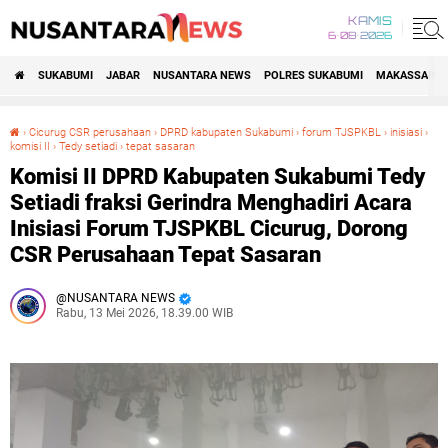
KAMIS
6•08•2026
SUKABUMI
JABAR
NUSANTARA NEWS
POLRES SUKABUMI
MAKASSAR R
›
Cicurug CSR perusahaan
›
DPRD kabupaten Sukabumi
›
forum TJSPKBL
›
inisiasi
›
komisi II
›
Tedy setiadi
›
tepat sasaran
Komisi II DPRD Kabupaten Sukabumi Tedy Setiadi fraksi Gerindra Menghadiri Acara Inisiasi Forum TJSPKBL Cicurug, Dorong CSR Perusahaan Tepat Sasaran
Komisi II DPRD Kabupaten Sukabumi Tedy
Setiadi fraksi Gerindra Menghadiri Acara
Inisiasi Forum TJSPKBL Cicurug, Dorong
CSR Perusahaan Tepat Sasaran
NUSANTARA NEWS
Rabu, 13 Mei 2026, 18.39.00 WIB