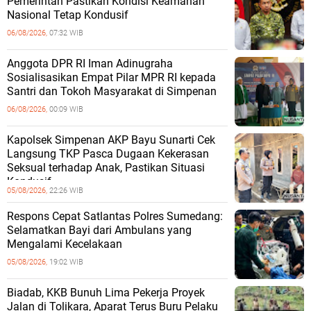
Pemerintah Pastikan Kondisi Keamanan
Nasional Tetap Kondusif
06/08/2026,
07:32 WIB
Anggota DPR RI Iman Adinugraha
Sosialisasikan Empat Pilar MPR RI kepada
Santri dan Tokoh Masyarakat di Simpenan
06/08/2026,
00:09 WIB
Kapolsek Simpenan AKP Bayu Sunarti Cek
Langsung TKP Pasca Dugaan Kekerasan
Seksual terhadap Anak, Pastikan Situasi
Kondusif
05/08/2026,
22:26 WIB
Respons Cepat Satlantas Polres Sumedang:
Selamatkan Bayi dari Ambulans yang
Mengalami Kecelakaan
05/08/2026,
19:02 WIB
Biadab, KKB Bunuh Lima Pekerja Proyek
Jalan di Tolikara, Aparat Terus Buru Pelaku