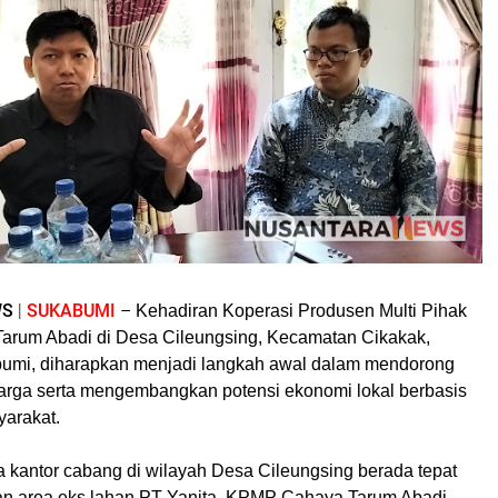
WS
|
SUKABUMI
–
Kehadiran Koperasi Produsen Multi Pihak
arum Abadi di Desa Cileungsing, Kecamatan Cikakak,
umi, diharapkan menjadi langkah awal dalam mendorong
rga serta mengembangkan potensi ekonomi lokal berbasis
yarakat.
antor cabang di wilayah Desa Cileungsing berada tepat
an area eks lahan PT Yanita, KPMP Cahaya Tarum Abadi