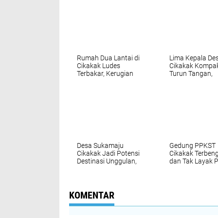
Rumah Dua Lantai di
Lima Kepala Des
Cikakak Ludes
Cikakak Kompa
Terbakar, Kerugian
Turun Tangan,
Ditaksir Rp150 Juta
Verifikasi Keab
Kantor KPMP C
Tarum Abadi
Desa Sukamaju
Gedung PPKST
Cikakak Jadi Potensi
Cikakak Terbeng
Destinasi Unggulan,
dan Tak Layak P
Wisata Alam
Perlu Perhatian
Dongkrak UMKM dan
Perbaikan
Ekonomi Lokal
KOMENTAR