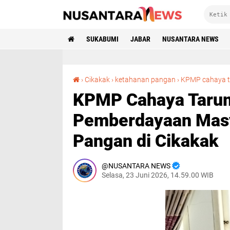
SUKABUMI
JABAR
NUSANTARA NEWS
›
Cikakak
›
ketahanan pangan
›
KPMP cahaya t
KPMP Cahaya Tarum
Pemberdayaan Masy
Pangan di Cikakak
NUSANTARA NEWS
Selasa, 23 Juni 2026, 14.59.00 WIB