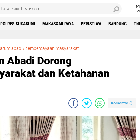
M
9•0
POLRES SUKABUMI
MAKASSAR RAYA
PERISTIWA
BANDUNG
TN
KPMP Cahaya Tarum Abadi Dorong Pemberdayaan Masyarakat dan Ketahanan Pangan di Cikakak
arum abadi
›
pemberdayaan masyarakat
 Abadi Dorong
arakat dan Ketahanan
Komentar (
)