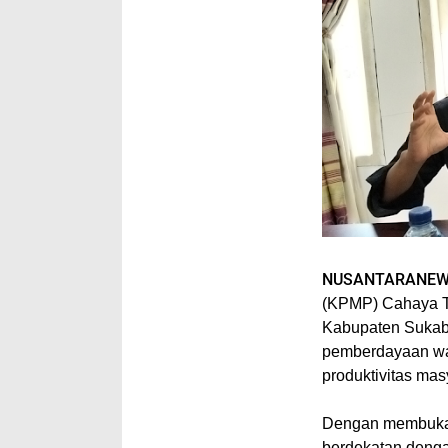
NUSANTARANE
(KPMP) Cahaya T
Kabupaten Sukab
pemberdayaan wa
produktivitas mas
Dengan membuka k
berdekatan deng