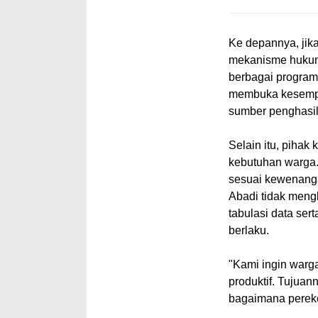
Ke depannya, jik
mekanisme hukum
berbagai program 
membuka kesempat
sumber penghasil
Selain itu, pihak
kebutuhan warga. 
sesuai kewenan
Abadi tidak meng
tabulasi data ser
berlaku.
"Kami ingin warg
produktif. Tujuan
bagaimana pereko