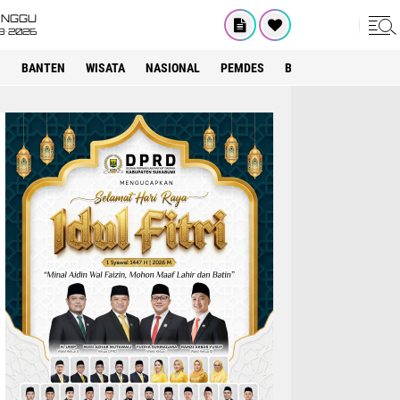
INGGU
8•2026
I
BANTEN
WISATA
NASIONAL
PEMDES
BOGOR
KRIMINAL