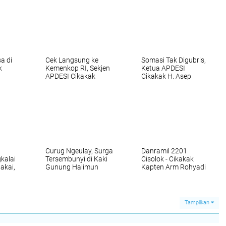
a di
Cek Langsung ke
Somasi Tak Digubris,
k
Kemenkop RI, Sekjen
Ketua APDESI
APDESI Cikakak
Cikakak H. Asep
sahan
Habib Fahmi
Telusuri Sekretariat
ahaya
Pertanyakan Aktivitas
KPMP Cahaya Tarum
KPMP Cahaya Tarum
Abadi, Warga Diimbau
Abadi, Temukan
Tetap Waspada dan
Sejumlah Kejanggalan
Tidak Mudah Percaya
Curug Ngeulay, Surga
Danramil 2201
kalai
Tersembunyi di Kaki
Cisolok - Cikakak
akai,
Gunung Halimun
Kapten Arm Rohyadi
 dan
yang Menyimpan
Hadiri Peresmian
Potensi Wisata Desa
PLTMH Ciganas oleh
Cirendang, Sukabumi
Gubernur KDM
Tampilkan