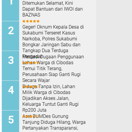
Ditemukan Selamat, Kini
Dapat Bantuan dari IWOI dan
BAZNAS
Geger! Oknum Kepala Desa di
Sukabumi Terseret Kasus
Narkoba, Polres Sukabumi
Bongkar Jaringan Sabu dan
Tangkap Dua Terduga
Pengedar
Mediasi Dugaan Penggunaan
Lahan Warga di Cibodas
Temui Titik Terang,
Perusahaan Siap Ganti Rugi
Secara Wajar
Diduga Tanpa Izin, Lahan
Milik Warga di Cibodas
Dijadikan Akses Jalan,
Keluarga Tuntut Ganti Rugi
Rp200 Juta
Aset BUMDes Gunung
Tanjung Diduga Hilang, Warga
Pertanyakan Transparansi,