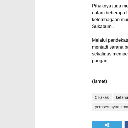
Pihaknya juga me
dalam beberapa b
kelembagaan mun
Sukabumi.
Melalui pendekat
menjadi sarana b
sekaligus memper
pangan.
(Ismet)
Cikakak
ketah
pemberdayaan ma