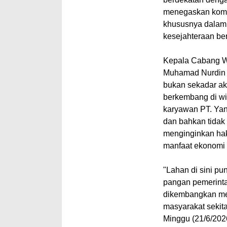
menegaskan komi
khususnya dalam
kesejahteraan be
Kepala Cabang W
Muhamad Nurdin
bukan sekadar ak
berkembang di wi
karyawan PT. Yan
dan bahkan tidak
menginginkan ha
manfaat ekonomi y
"Lahan di sini p
pangan pemerintah
dikembangkan men
masyarakat sekita
Minggu (21/6/202