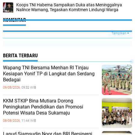
Koops TNI Habema Sampaikan Duka atas Meninggalnya
Nalince Wamang, Tegaskan Komitmen Lindungi Warga
KOMENTAR
Tampilkan
BERITA TERBARU
Wapang TNI Bersama Menhan RI Tinjau
Kesiapan Yonif TP di Langkat dan Serdang
Bedagai
09/08/2026,
09:32 WIB
KKM STKIP Bina Mutiara Dorong
Peningkatan Pendidikan dan Promosi
Potensi Wisata Desa Sukamaju
08/08/2026,
11:44 WIB
Lanud Sjamsudin Noor dan BRI Bersinergi