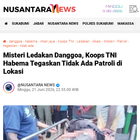
MINGGU
9•08•2026
SUKABUMI
JABAR
NUSANTARA NEWS
POLRES SUKABUMI
MAKASSAR R
›
danggoa
›
habema
›
intan jaya
›
Koops TNI
›
Ledakan
›
lokasi
›
Misteri
›
Patroli
›
tegaskan
›
tidak ada
Misteri Ledakan Danggoa, Koops TNI Habema Tegaskan Tidak Ada Patroli di Lokasi
Misteri Ledakan Danggoa, Koops TNI
Habema Tegaskan Tidak Ada Patroli di
Lokasi
NUSANTARA NEWS
Minggu, 21 Juni 2026, 22.55.00 WIB