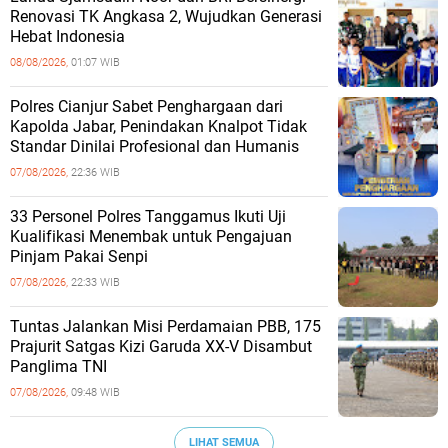
Renovasi TK Angkasa 2, Wujudkan Generasi
Hebat Indonesia
08/08/2026,
01:07 WIB
Polres Cianjur Sabet Penghargaan dari
Kapolda Jabar, Penindakan Knalpot Tidak
Standar Dinilai Profesional dan Humanis
07/08/2026,
22:36 WIB
33 Personel Polres Tanggamus Ikuti Uji
Kualifikasi Menembak untuk Pengajuan
Pinjam Pakai Senpi
07/08/2026,
22:33 WIB
Tuntas Jalankan Misi Perdamaian PBB, 175
Prajurit Satgas Kizi Garuda XX-V Disambut
Panglima TNI
07/08/2026,
09:48 WIB
LIHAT SEMUA