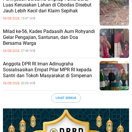
Luas Kerusakan Lahan di Cibodas Disebut
Jauh Lebih Kecil dari Klaim Sepihak
06/08/2026,
13:47 WIB
Milad ke-56, Kades Padaasih Aum Rohyandi
Gelar Pengajian, Santunan, dan Doa
Bersama Warga
06/08/2026,
07:49 WIB
Anggota DPR RI Iman Adinugraha
Sosialisasikan Empat Pilar MPR RI kepada
Santri dan Tokoh Masyarakat di Simpenan
06/08/2026,
00:09 WIB
LIHAT SEMUA