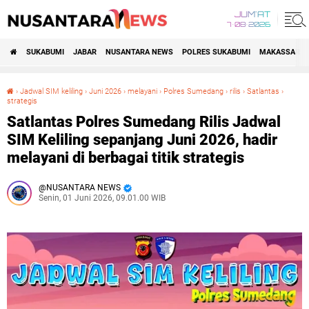
JUM'AT
7•08•2026
SUKABUMI
JABAR
NUSANTARA NEWS
POLRES SUKABUMI
MAKASSAR R
›
Jadwal SIM keliling
›
Juni 2026
›
melayani
›
Polres Sumedang
›
rilis
›
Satlantas
›
strategis
Satlantas Polres Sumedang Rilis Jadwal SIM Keliling sepanjang Juni 2026, hadir melayani di berbagai titik strategis
Satlantas Polres Sumedang Rilis Jadwal
SIM Keliling sepanjang Juni 2026, hadir
melayani di berbagai titik strategis
NUSANTARA NEWS
Senin, 01 Juni 2026, 09.01.00 WIB