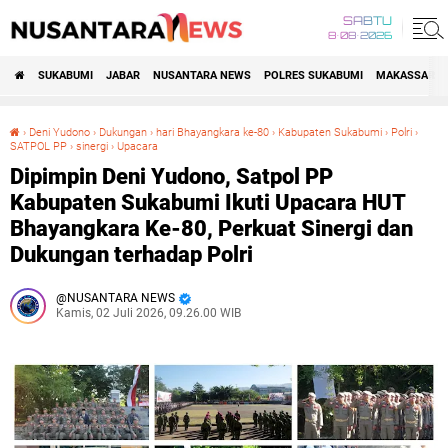
SABTU
8•08•2026
SUKABUMI
JABAR
NUSANTARA NEWS
POLRES SUKABUMI
MAKASSAR R
›
Deni Yudono
›
Dukungan
›
hari Bhayangkara ke-80
›
Kabupaten Sukabumi
›
Polri
›
SATPOL PP
›
sinergi
›
Upacara
Dipimpin Deni Yudono, Satpol PP Kabupaten Sukabumi Ikuti Upacara HUT Bhayangkara Ke-80, Perkuat Sinergi dan Dukungan terhadap Polri
Dipimpin Deni Yudono, Satpol PP
Kabupaten Sukabumi Ikuti Upacara HUT
Bhayangkara Ke-80, Perkuat Sinergi dan
Dukungan terhadap Polri
NUSANTARA NEWS
Kamis, 02 Juli 2026, 09.26.00 WIB