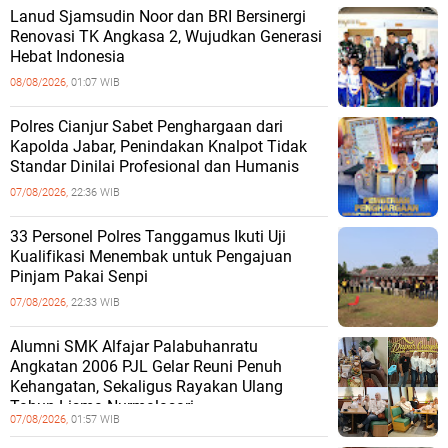
Lanud Sjamsudin Noor dan BRI Bersinergi
Renovasi TK Angkasa 2, Wujudkan Generasi
Hebat Indonesia
08/08/2026,
01:07 WIB
Polres Cianjur Sabet Penghargaan dari
Kapolda Jabar, Penindakan Knalpot Tidak
Standar Dinilai Profesional dan Humanis
07/08/2026,
22:36 WIB
33 Personel Polres Tanggamus Ikuti Uji
Kualifikasi Menembak untuk Pengajuan
Pinjam Pakai Senpi
07/08/2026,
22:33 WIB
Alumni SMK Alfajar Palabuhanratu
Angkatan 2006 PJL Gelar Reuni Penuh
Kehangatan, Sekaligus Rayakan Ulang
Tahun Lisma Nurmalasari
07/08/2026,
01:57 WIB