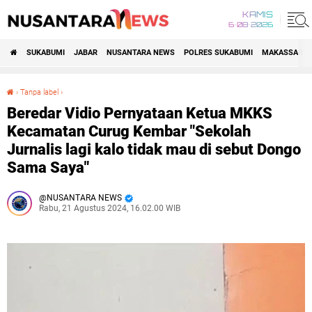
KAMIS
6•08•2026
SUKABUMI
JABAR
NUSANTARA NEWS
POLRES SUKABUMI
MAKASSAR R
›
Tanpa label
›
Beredar Vidio Pernyataan Ketua MKKS Kecamatan Curug Kembar "Sekolah Jurnalis lagi kalo tidak mau di sebut Dongo Sama Saya"
Beredar Vidio Pernyataan Ketua MKKS
Kecamatan Curug Kembar "Sekolah
Jurnalis lagi kalo tidak mau di sebut Dongo
Sama Saya"
NUSANTARA NEWS
Rabu, 21 Agustus 2024, 16.02.00 WIB