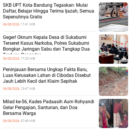
SKB UPT Kota Bandung Tegaskan: Mulai
Daftar, Belajar Hingga Terima Ijazah, Semua
Sepenuhnya Gratis
06/08/2026,
17:41 WIB
Geger! Oknum Kepala Desa di Sukabumi
Terseret Kasus Narkoba, Polres Sukabumi
Bongkar Jaringan Sabu dan Tangkap Dua
Terduga Pengedar
06/08/2026,
17:25 WIB
Peninjauan Bersama Ungkap Fakta Baru,
Luas Kerusakan Lahan di Cibodas Disebut
Jauh Lebih Kecil dari Klaim Sepihak
06/08/2026,
13:47 WIB
Milad ke-56, Kades Padaasih Aum Rohyandi
Gelar Pengajian, Santunan, dan Doa
Bersama Warga
06/08/2026,
07:49 WIB