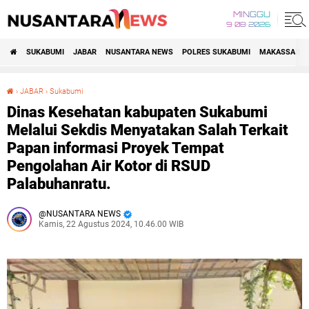
MINGGU
9•08•2026
SUKABUMI
JABAR
NUSANTARA NEWS
POLRES SUKABUMI
MAKASSAR R
›
JABAR
›
Sukabumi
Dinas Kesehatan kabupaten Sukabumi Melalui Sekdis Menyatakan Salah Terkait Papan informasi Proyek Tempat Pengolahan Air Kotor di RSUD Palabuhanratu.
Dinas Kesehatan kabupaten Sukabumi
Melalui Sekdis Menyatakan Salah Terkait
Papan informasi Proyek Tempat
Pengolahan Air Kotor di RSUD
Palabuhanratu.
NUSANTARA NEWS
Kamis, 22 Agustus 2024, 10.46.00 WIB