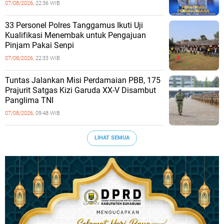
07/08/2026,
22:36 WIB
33 Personel Polres Tanggamus Ikuti Uji
Kualifikasi Menembak untuk Pengajuan
Pinjam Pakai Senpi
07/08/2026,
22:33 WIB
Tuntas Jalankan Misi Perdamaian PBB, 175
Prajurit Satgas Kizi Garuda XX-V Disambut
Panglima TNI
07/08/2026,
09:48 WIB
LIHAT SEMUA