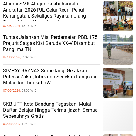
Alumni SMK Alfajar Palabuhanratu
Angkatan 2026 PJL Gelar Reuni Penuh
Kehangatan, Sekaligus Rayakan Ulang
Tahun Lisma Nurmalasari
07/08/2026,
18:15 WIB
Tuntas Jalankan Misi Perdamaian PBB, 175
Prajurit Satgas Kizi Garuda XX-V Disambut
Panglima TNI
07/08/2026,
09:48 WIB
SIMPAY BAZNAS Sumedang: Gerakkan
Potensi Zakat, Infak dan Sedekah Langsung
Mulai dari Tingkat RW
07/08/2026,
09:03 WIB
SKB UPT Kota Bandung Tegaskan: Mulai
Daftar, Belajar Hingga Terima Ijazah, Semua
Sepenuhnya Gratis
06/08/2026,
17:41 WIB