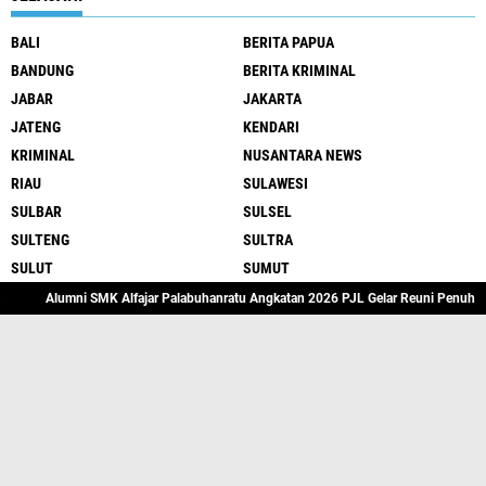
BALI
BERITA PAPUA
BANDUNG
BERITA KRIMINAL
JABAR
JAKARTA
JATENG
KENDARI
KRIMINAL
NUSANTARA NEWS
RIAU
SULAWESI
SULBAR
SULSEL
SULTENG
SULTRA
SULUT
SUMUT
lumni SMK Alfajar Palabuhanratu Angkatan 2026 PJL Gelar Reuni Penuh Kehangata
@NUSANTARANEWS
ABOUT US
REDAKSI
PEDOMAN MEDIA SIBER
PRIVACY POLICY
DISCLAIMER
Copyright ©
2026 NUSANTARA NEWS | Berita Nusantara News Hari Ini