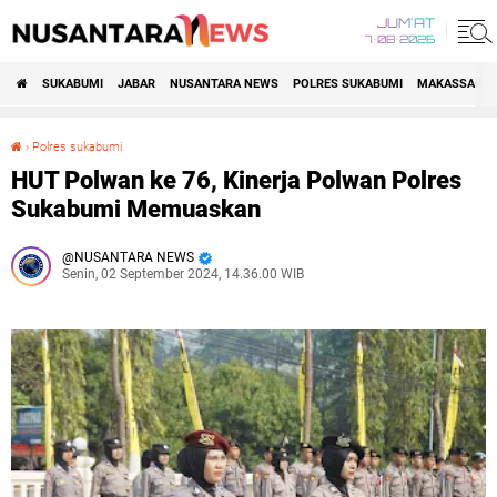
JUM'AT
7•08•2026
SUKABUMI
JABAR
NUSANTARA NEWS
POLRES SUKABUMI
MAKASSAR R
›
Polres sukabumi
HUT Polwan ke 76, Kinerja Polwan Polres Sukabumi Memuaskan
HUT Polwan ke 76, Kinerja Polwan Polres
Sukabumi Memuaskan
NUSANTARA NEWS
Senin, 02 September 2024, 14.36.00 WIB