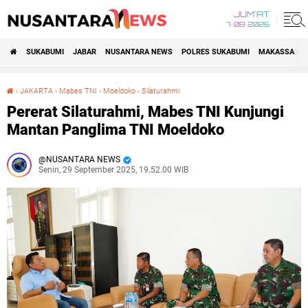
JUM'AT
7•08•2026
SUKABUMI
JABAR
NUSANTARA NEWS
POLRES SUKABUMI
MAKASSAR R
›
JAKARTA
›
Mabes TNI
›
Moeldoko
›
Silaturahmi
Pererat Silaturahmi, Mabes TNI Kunjungi Mantan Panglima TNI Moeldoko
Pererat Silaturahmi, Mabes TNI Kunjungi
Mantan Panglima TNI Moeldoko
NUSANTARA NEWS
Senin, 29 September 2025, 19.52.00 WIB