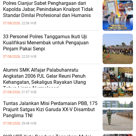
Polres Cianjur Sabet Penghargaan dari
Kapolda Jabar, Penindakan Knalpot Tidak
Standar Dinilai Profesional dan Humanis
07/08/2026,
22:36 WIB
33 Personel Polres Tanggamus Ikuti Uji
Kualifikasi Menembak untuk Pengajuan
Pinjam Pakai Senpi
07/08/2026,
22:33 WIB
Alumni SMK Alfajar Palabuhanratu
Angkatan 2006 PJL Gelar Reuni Penuh
Kehangatan, Sekaligus Rayakan Ulang
Tahun Lisma Nurmalasari
07/08/2026,
01:57 WIB
Tuntas Jalankan Misi Perdamaian PBB, 175
Prajurit Satgas Kizi Garuda XX-V Disambut
Panglima TNI
07/08/2026,
09:48 WIB