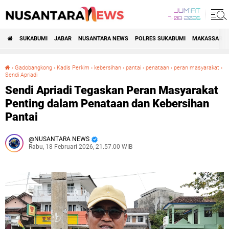
JUM'AT
7•08•2026
SUKABUMI
JABAR
NUSANTARA NEWS
POLRES SUKABUMI
MAKASSAR R
›
Gadobangkong
›
Kadis Perkim
›
kebersihan
›
pantai
›
penataan
›
peran masyarakat
›
Sendi Apriadi
Sendi Apriadi Tegaskan Peran Masyarakat Penting dalam Penataan dan Kebersihan Pantai
Sendi Apriadi Tegaskan Peran Masyarakat
Penting dalam Penataan dan Kebersihan
Pantai
NUSANTARA NEWS
Rabu, 18 Februari 2026, 21.57.00 WIB