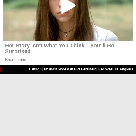
JELAJAHI
BALI
BERITA PAPUA
BANDUNG
BERITA KRIMINAL
JABAR
JAKARTA
JATENG
KENDARI
Lanud Sjamsudin Noor dan BRI Bersinergi Renovasi TK Angkasa 2, Wuj
KRIMINAL
NUSANTARA NEWS
RIAU
SULAWESI
SULBAR
SULSEL
SULTENG
SULTRA
SULUT
SUMUT
@NUSANTARANEWS