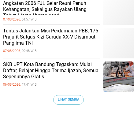
Angkatan 2006 PJL Gelar Reuni Penuh
Kehangatan, Sekaligus Rayakan Ulang
Tahun Lisma Nurmalasari
07/08/2026,
01:57 WIB
Tuntas Jalankan Misi Perdamaian PBB, 175
Prajurit Satgas Kizi Garuda XX-V Disambut
Panglima TNI
07/08/2026,
09:48 WIB
SKB UPT Kota Bandung Tegaskan: Mulai
Daftar, Belajar Hingga Terima Ijazah, Semua
Sepenuhnya Gratis
06/08/2026,
17:41 WIB
LIHAT SEMUA