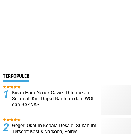
TERPOPULER
Kisah Haru Nenek Cawik: Ditemukan
Selamat, Kini Dapat Bantuan dari IWOI
dan BAZNAS
Geger! Oknum Kepala Desa di Sukabumi
Terseret Kasus Narkoba, Polres
Sukabumi Bongkar Jaringan Sabu dan
Tangkap Dua Terduga Pengedar
Mediasi Dugaan Penggunaan Lahan
Warga di Cibodas Temui Titik Terang,
Perusahaan Siap Ganti Rugi Secara
Wajar