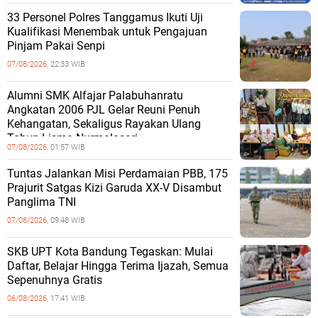
33 Personel Polres Tanggamus Ikuti Uji
Kualifikasi Menembak untuk Pengajuan
Pinjam Pakai Senpi
07/08/2026,
22:33 WIB
Alumni SMK Alfajar Palabuhanratu
Angkatan 2006 PJL Gelar Reuni Penuh
Kehangatan, Sekaligus Rayakan Ulang
Tahun Lisma Nurmalasari
07/08/2026,
01:57 WIB
Tuntas Jalankan Misi Perdamaian PBB, 175
Prajurit Satgas Kizi Garuda XX-V Disambut
Panglima TNI
07/08/2026,
09:48 WIB
SKB UPT Kota Bandung Tegaskan: Mulai
Daftar, Belajar Hingga Terima Ijazah, Semua
Sepenuhnya Gratis
06/08/2026,
17:41 WIB