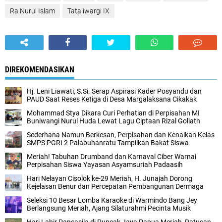
Ra Nurul Islam
Tataliwargi IX
DIREKOMENDASIKAN
Hj. Leni Liawati, S.Si. Serap Aspirasi Kader Posyandu dan
PAUD Saat Reses Ketiga di Desa Margalaksana Cikakak
Mohammad Stya Dikara Curi Perhatian di Perpisahan MI
Buniwangi Nurul Huda Lewat Lagu Ciptaan Rizal Goliath
Sederhana Namun Berkesan, Perpisahan dan Kenaikan Kelas
SMPS PGRI 2 Palabuhanratu Tampilkan Bakat Siswa
Meriah! Tabuhan Drumband dan Karnaval Ciber Warnai
Perpisahan Siswa Yayasan Asyamsuriah Padaasih
Hari Nelayan Cisolok ke-29 Meriah, H. Junajah Dorong
Kejelasan Benur dan Percepatan Pembangunan Dermaga
Seleksi 10 Besar Lomba Karaoke di Warmindo Bang Jey
Berlangsung Meriah, Ajang Silaturahmi Pecinta Musik
Hari Lahir Pancasila di Puncak Jaya Papua Meriah, Ratusan