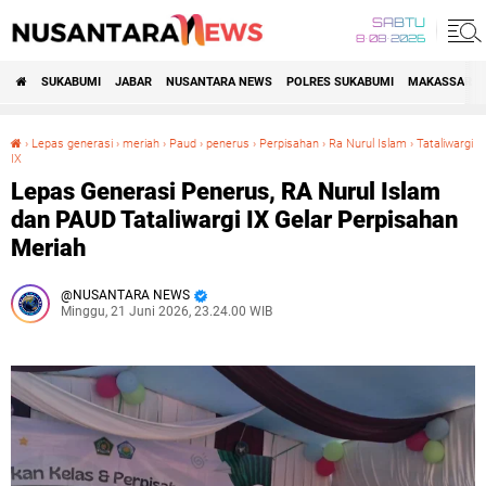
SABTU
8•08•2026
SUKABUMI
JABAR
NUSANTARA NEWS
POLRES SUKABUMI
MAKASSAR R
›
Lepas generasi
›
meriah
›
Paud
›
penerus
›
Perpisahan
›
Ra Nurul Islam
›
Tataliwargi
IX
Lepas Generasi Penerus, RA Nurul Islam dan PAUD Tataliwargi IX Gelar Perpisahan Meriah
Lepas Generasi Penerus, RA Nurul Islam
dan PAUD Tataliwargi IX Gelar Perpisahan
Meriah
NUSANTARA NEWS
Minggu, 21 Juni 2026, 23.24.00 WIB