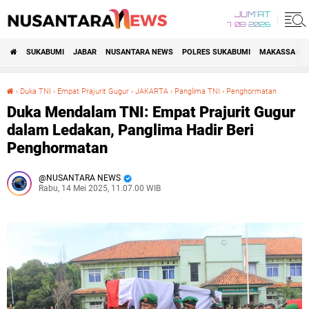
JUM'AT
7•08•2026
SUKABUMI
JABAR
NUSANTARA NEWS
POLRES SUKABUMI
MAKASSAR R
›
Duka TNI
›
Empat Prajurit Gugur
›
JAKARTA
›
Panglima TNI
›
Penghormatan
Duka Mendalam TNI: Empat Prajurit Gugur dalam Ledakan, Panglima Hadir Beri Penghormatan
Duka Mendalam TNI: Empat Prajurit Gugur
dalam Ledakan, Panglima Hadir Beri
Penghormatan
NUSANTARA NEWS
Rabu, 14 Mei 2025, 11.07.00 WIB