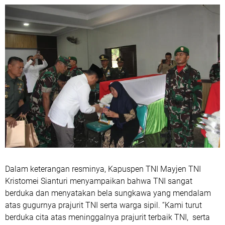
Dalam keterangan resminya, Kapuspen TNI Mayjen TNI
Kristomei Sianturi menyampaikan bahwa TNI sangat
berduka dan menyatakan bela sungkawa yang mendalam
atas gugurnya prajurit TNI serta warga sipil. “Kami turut
berduka cita atas meninggalnya prajurit terbaik TNI, serta