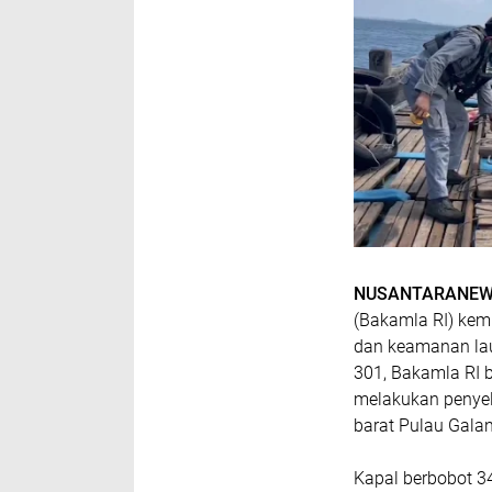
NUSANTARANEW
(Bakamla RI) ke
dan keamanan lau
301, Bakamla RI 
melakukan penye
barat Pulau Galan
Kapal berbobot 3