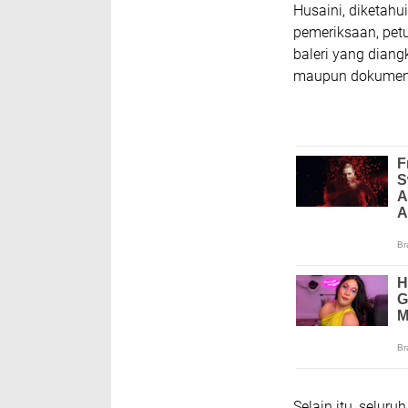
Husaini, diketahu
pemeriksaan, pet
baleri yang dian
maupun dokumen 
Selain itu, selur