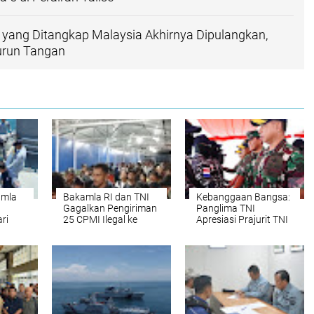
yang Ditangkap Malaysia Akhirnya Dipulangkan,
urun Tangan
amla
Bakamla RI dan TNI
Kebanggaan Bangsa:
Gagalkan Pengiriman
Panglima TNI
ri
25 CPMI Ilegal ke
Apresiasi Prajurit TNI
Kepri
Malaysia di Nunukan
AL Gagalkan
Penyelundupan 2 Ton
Narkoba