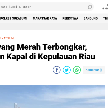
6•0
POLRES SUKABUMI
MAKASSAR RAYA
PERISTIWA
BANDUNG
TN
Penyelundupan Bawang Merah Terbongkar, Bakamla RI Amankan Kapal di Kepulauan Riau
n bawang
ang Merah Terbongkar,
 Kapal di Kepulauan Riau
Komentar (
)