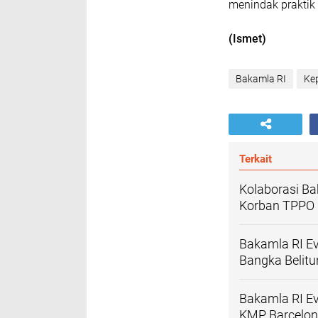
menindak praktik 
(Ismet)
Bakamla RI
Ke
Terkait
Kolaborasi Ba
Korban TPPO d
Bakamla RI Ev
Bangka Belitu
Bakamla RI E
KMP Barcelona