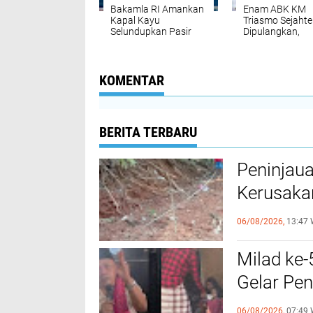
Bakamla RI Amankan
Enam ABK KM
Kapal Kayu
Triasmo Sejahte
Selundupkan Pasir
Dipulangkan,
Timah Tanpa
Bakamla RI Teg
Dokumen di
Kehadiran Nega
Kepulauan Riau
KOMENTAR
BERITA TERBARU
Peninjau
Kerusakan
Kecil dar
06/08/2026,
13:47 
Milad ke
Gelar Pen
Warga
06/08/2026,
07:49 