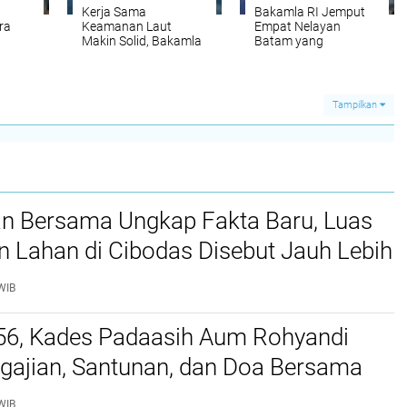
Kerja Sama
Bakamla RI Jemput
ra
Keamanan Laut
Empat Nelayan
Makin Solid, Bakamla
Batam yang
askan
RI Tutup Port Visit
Dipulangkan Usai
ra
ICGS Vigraha dengan
Melintas Batas
Latihan Bersama
Perairan Indonesia–
Malaysia
Tampilkan
an Bersama Ungkap Fakta Baru, Luas
 Lahan di Cibodas Disebut Jauh Lebih
i Klaim Sepihak
WIB
-56, Kades Padaasih Aum Rohyandi
gajian, Santunan, dan Doa Bersama
WIB