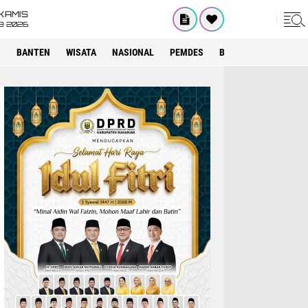
KAMIS
8•2026
I
BANTEN
WISATA
NASIONAL
PEMDES
BOGOR
KRIMINAL