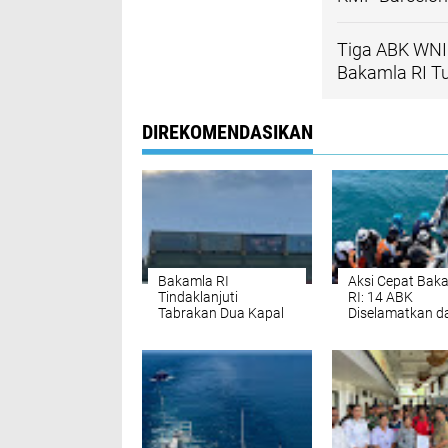
Tiga ABK WNI 
Bakamla RI T
DIREKOMENDASIKAN
Bakamla RI
Aksi Cepat Bak
Tindaklanjuti
RI: 14 ABK
Tabrakan Dua Kapal
Diselamatkan da
Niaga di Perairan
Insiden Laut di 
Batam