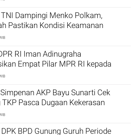
 TNI Dampingi Menko Polkam,
ah Pastikan Kondisi Keamanan
Tetap Kondusif
WIB
DPR RI Iman Adinugraha
sikan Empat Pilar MPR RI kepada
an Tokoh Masyarakat di Simpenan
WIB
 Simpenan AKP Bayu Sunarti Cek
 TKP Pasca Dugaan Kekerasan
erhadap Anak, Pastikan Situasi
WIB
 DPK BPD Gunung Guruh Periode