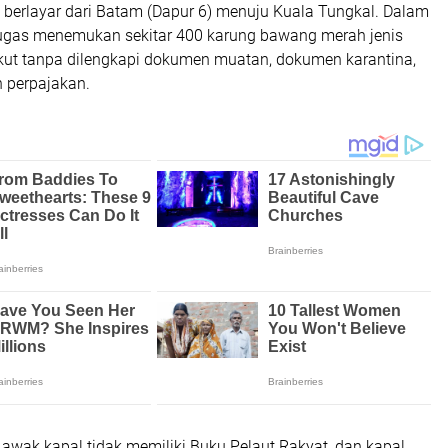
i berlayar dari Batam (Dapur 6) menuju Kuala Tungkal. Dalam
ugas menemukan sekitar 400 karung bawang merah jenis
gkut tanpa dilengkapi dokumen muatan, dokumen karantina,
perpajakan.
uh awak kapal tidak memiliki Buku Pelaut Rakyat, dan kapal