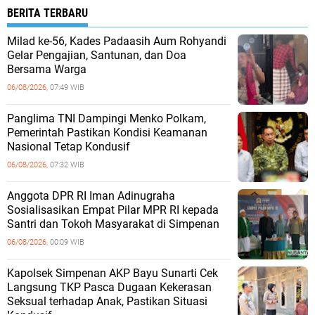
BERITA TERBARU
Milad ke-56, Kades Padaasih Aum Rohyandi
Gelar Pengajian, Santunan, dan Doa
Bersama Warga
06/08/2026,
07:49 WIB
Panglima TNI Dampingi Menko Polkam,
Pemerintah Pastikan Kondisi Keamanan
Nasional Tetap Kondusif
06/08/2026,
07:32 WIB
Anggota DPR RI Iman Adinugraha
Sosialisasikan Empat Pilar MPR RI kepada
Santri dan Tokoh Masyarakat di Simpenan
06/08/2026,
00:09 WIB
Kapolsek Simpenan AKP Bayu Sunarti Cek
Langsung TKP Pasca Dugaan Kekerasan
Seksual terhadap Anak, Pastikan Situasi