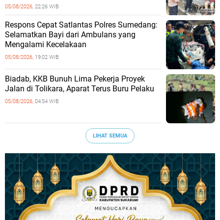
Kondusif
05/08/2026,
22:26 WIB
Respons Cepat Satlantas Polres Sumedang:
Selamatkan Bayi dari Ambulans yang
Mengalami Kecelakaan
05/08/2026,
19:02 WIB
Biadab, KKB Bunuh Lima Pekerja Proyek
Jalan di Tolikara, Aparat Terus Buru Pelaku
05/08/2026,
04:54 WIB
LIHAT SEMUA