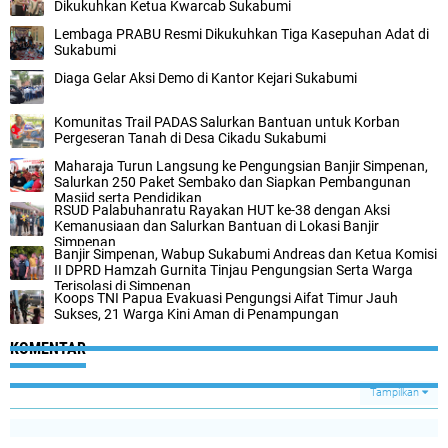
Dikukuhkan Ketua Kwarcab Sukabumi
Lembaga PRABU Resmi Dikukuhkan Tiga Kasepuhan Adat di
Sukabumi
Diaga Gelar Aksi Demo di Kantor Kejari Sukabumi
Komunitas Trail PADAS Salurkan Bantuan untuk Korban
Pergeseran Tanah di Desa Cikadu Sukabumi
Maharaja Turun Langsung ke Pengungsian Banjir Simpenan,
Salurkan 250 Paket Sembako dan Siapkan Pembangunan
Masjid serta Pendidikan
RSUD Palabuhanratu Rayakan HUT ke-38 dengan Aksi
Kemanusiaan dan Salurkan Bantuan di Lokasi Banjir
Simpenan
Banjir Simpenan, Wabup Sukabumi Andreas dan Ketua Komisi
II DPRD Hamzah Gurnita Tinjau Pengungsian Serta Warga
Terisolasi di Simpenan
Koops TNI Papua Evakuasi Pengungsi Aifat Timur Jauh
Sukses, 21 Warga Kini Aman di Penampungan
KOMENTAR
Tampilkan