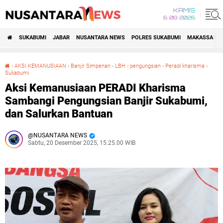
KAMIS
6•08•2026
SUKABUMI
JABAR
NUSANTARA NEWS
POLRES SUKABUMI
MAKASSAR R
›
AKSI KEMANUSIAAN
›
Banjir Simpenan
›
LBH
›
pengungsian
›
Peradi kharisma
›
Sukabumi
Aksi Kemanusiaan PERADI Kharisma Sambangi Pengungsian Banjir Sukabumi, dan Salurkan Bantuan
Aksi Kemanusiaan PERADI Kharisma
Sambangi Pengungsian Banjir Sukabumi,
dan Salurkan Bantuan
NUSANTARA NEWS
Sabtu, 20 Desember 2025, 15.25.00 WIB