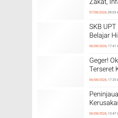
Zakat, In
Tingkat 
07/08/2026,
09:03 
SKB UPT 
Belajar H
Sepenuhn
06/08/2026,
17:41 
Geger! O
Terseret
Bongkar 
06/08/2026,
17:25 
Terduga 
Peninjau
Kerusakan
Kecil dar
06/08/2026,
13:47 