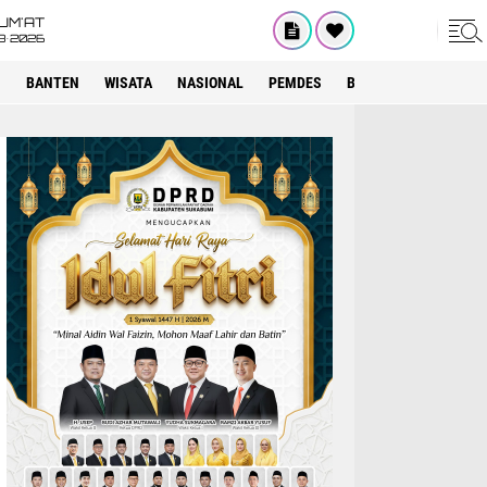
UM'AT
8•2026
I
BANTEN
WISATA
NASIONAL
PEMDES
BOGOR
KRIMINAL