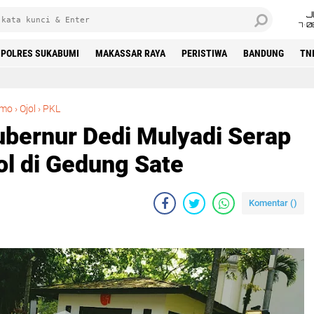
J
7•0
POLRES SUKABUMI
MAKASSAR RAYA
PERISTIWA
BANDUNG
TN
Jelang Isu Demo, Gubernur Dedi Mulyadi Serap Aspirasi PKL dan Ojol di Gedung Sate
emo
›
Ojol
›
PKL
ubernur Dedi Mulyadi Serap
ol di Gedung Sate
Komentar (
)
B