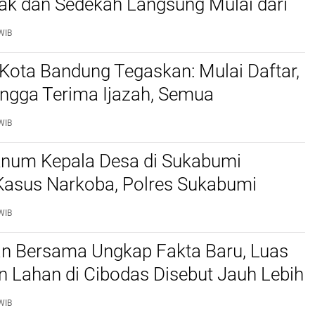
fak dan Sedekah Langsung Mulai dari
RW
WIB
Kota Bandung Tegaskan: Mulai Daftar,
ingga Terima Ijazah, Semua
ya Gratis
WIB
knum Kepala Desa di Sukabumi
 Kasus Narkoba, Polres Sukabumi
Jaringan Sabu dan Tangkap Dua
WIB
Pengedar
an Bersama Ungkap Fakta Baru, Luas
 Lahan di Cibodas Disebut Jauh Lebih
i Klaim Sepihak
WIB