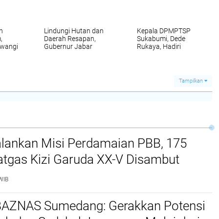
n
Lindungi Hutan dan
Kepala DPMPTSP
,
Daerah Resapan,
Sukabumi, Dede
iwangi
Gubernur Jabar
Rukaya, Hadiri
nur
Terapkan Moratorium
Peresmian PLTMH
ohon
Penebangan Pohon
Ciganas oleh
Gubernur KDM
Tampilkan
alankan Misi Perdamaian PBB, 175
Satgas Kizi Garuda XX-V Disambut
 TNI
WIB
AZNAS Sumedang: Gerakkan Potensi