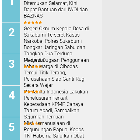
Ditemukan Selamat, Kini
Dapat Bantuan dari IWOI dan
BAZNAS
Geger! Oknum Kepala Desa di
Sukabumi Terseret Kasus
Narkoba, Polres Sukabumi
Bongkar Jaringan Sabu dan
Tangkap Dua Terduga
Pengedar
Mediasi Dugaan Penggunaan
Lahan Warga di Cibodas
Temui Titik Terang,
Perusahaan Siap Ganti Rugi
Secara Wajar
PT Yanita Indonesia Lakukan
Penelusuran Terkait
Keberadaan KPMP Cahaya
Tarum Abadi, Sampaikan
Sejumlah Temuan
Misi Kemanusiaan di
Pegunungan Papua, Koops
TNI Habema Salurkan Obat