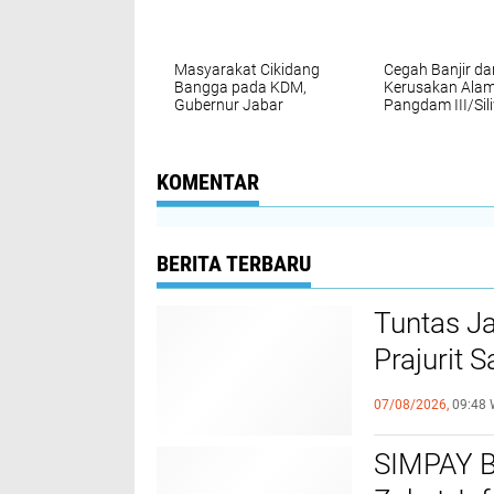
Masyarakat Cikidang
Cegah Banjir da
Bangga pada KDM,
Kerusakan Alam
Gubernur Jabar
Pangdam III/Sil
Larang Penanaman
Dampingi Guber
Sawit : Tanda Cinta
Jabar Tanam P
Terhadap Lingkungan
di Pangalengan
KOMENTAR
BERITA TERBARU
Tuntas J
Prajurit 
Panglima
07/08/2026,
09:48 
SIMPAY B