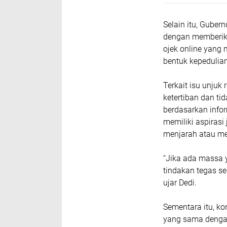
Selain itu, Gube
dengan memberik
ojek online yang 
bentuk kepedulian
Terkait isu unju
ketertiban dan t
berdasarkan info
memiliki aspirasi
menjarah atau me
“Jika ada massa 
tindakan tegas se
ujar Dedi.
Sementara itu, ko
yang sama dengan