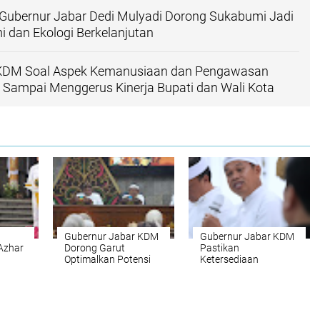
 Gubernur Jabar Dedi Mulyadi Dorong Sukabumi Jadi
 dan Ekologi Berkelanjutan
 KDM Soal Aspek Kemanusiaan dan Pengawasan
Sampai Menggerus Kinerja Bupati dan Wali Kota
Gubernur Jabar KDM
Gubernur Jabar KDM
Azhar
Dorong Garut
Pastikan
Optimalkan Potensi
Ketersediaan
rsama
Wisata pada HUT ke-
Anggaran untuk
Barat
213
Selesaikan
Tunggakan
Pembangunan 2025