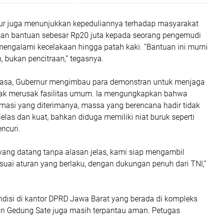
rnur juga menunjukkan kepeduliannya terhadap masyarakat
an bantuan sebesar Rp20 juta kepada seorang pengemudi
mengalami kecelakaan hingga patah kaki. “Bantuan ini murni
, bukan pencitraan,” tegasnya.
k rasa, Gubernur mengimbau para demonstran untuk menjaga
idak merusak fasilitas umum. Ia mengungkapkan bahwa
rmasi yang diterimanya, massa yang berencana hadir tidak
 jelas dan kuat, bahkan diduga memiliki niat buruk seperti
ncuri.
yang datang tanpa alasan jelas, kami siap mengambil
suai aturan yang berlaku, dengan dukungan penuh dari TNI,”
ndisi di kantor DPRD Jawa Barat yang berada di kompleks
 Gedung Sate juga masih terpantau aman. Petugas