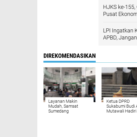
HJKS ke-155,
Pusat Ekonomi
LPI Ingatkan
APBD, Jangan 
DIREKOMENDASIKAN
Layanan Makin
Ketua DPRD
Mudah, Samsat
Sukabumi Budi 
Sumedang
Mutawali Hadiri
Sosialisasikan Aturan
Silaturahmi Be
Baru Gubernur Jabar
Gubernur Jawa 
di Gedung Sate